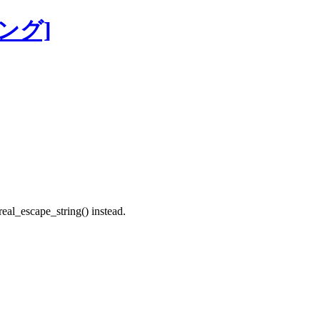
ジング]
eal_escape_string() instead.