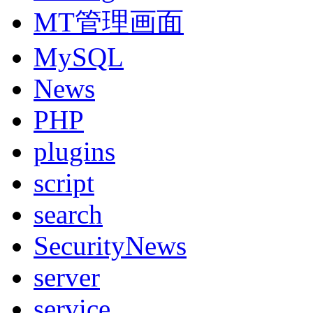
MT管理画面
MySQL
News
PHP
plugins
script
search
SecurityNews
server
service