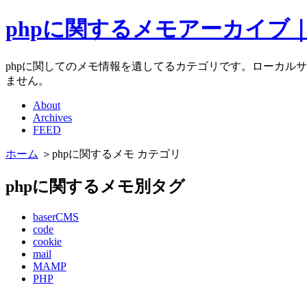
phpに関するメモアーカイブ｜Mat
phpに関してのメモ情報を遺してるカテゴリです。ローカル
ません。
About
Archives
FEED
ホーム
＞phpに関するメモ カテゴリ
phpに関するメモ別タグ
baserCMS
code
cookie
mail
MAMP
PHP