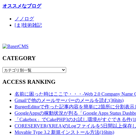
オススメなブログ
ノノログ
[ま]技術雑記
CATEGORY
ACCESS RANKING
名前に困った時はここで・・・-Web 2.0 Company Name Gener
Gmailで他のメールサーバーのメールを読む(36hits)
BurgerEditorで作った記事内容を簡単に2箇所に分割表示し
GoogleAppsの稼動状況が判る「Google Apps Status Dashboa
「Cakebox」でCakePHP3のお試し環境がすぐできる件(18hi
CORESERVER(XREA)のLogファイルを5日間以上保存し
Movable Type 3.2 新規インストール方法(16hits)