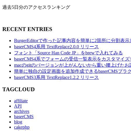
過去5日分のアクセスランキング
RECENT ENTRIES
BurgerEditorで作った記事内容を簡単に2箇所に分割
baserCMS4系用 TextReplace2.0.0 リリース
フォント「Source Han Code JP」をbrewで入れてみる
baserCMS4系でフォームの受信一覧表示をカスタマイズ
macのgitのバージョンが上がんないから重い腰上げたお
簡単に独自の設定画面を追加作成できるbaserCMSプラグイ
baserCMS3系用 TextReplace1.2.2 リリース
TAGCLOUD
affiliate
API
archives
baserCMS
blog
cakephp