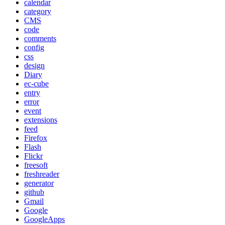
calendar
category
CMS
code
comments
config
css
design
Diary
ec-cube
entry
error
event
extensions
feed
Firefox
Flash
Flickr
freesoft
freshreader
generator
github
Gmail
Google
GoogleApps