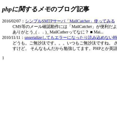
phpに関するメモ
のブログ記事
2016/02/07：
シンプルSMTPサーバ「MailCatcher」使ってみる
CMS等のメール確認動作には「MailCatcher」が便利
ありがとう_(．．)_ MailCatherってなに？ ■ Mai...
2010/11/11：
unserializeしてもエラーになったり読み込めない時はst
どうも。ご無沙汰です。。。いつもご無沙汰ですね。 
すけど。 そんなもんだから勉強してます。PHPとか英語とか
1