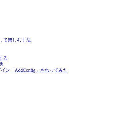
表示して楽しむ手法
する
話
ン「AddConfig」さわってみた