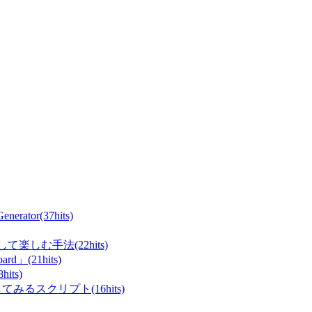
ator(37hits)
て楽しむ手法(22hits)
rd」(21hits)
ts)
てみるスクリプト(16hits)