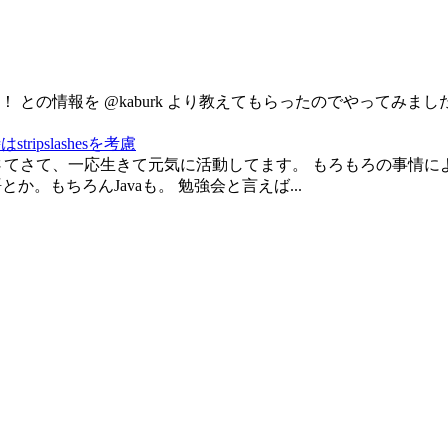
だよ！ との情報を @kaburk より教えてもらったのでやってみま
ripslashesを考慮
さてさて、一応生きて元気に活動してます。 もろもろの事情
。もちろんJavaも。 勉強会と言えば...