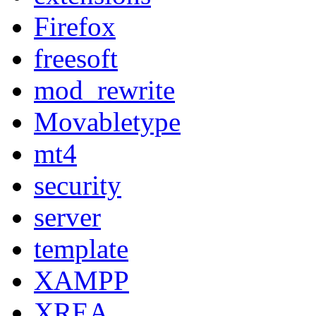
Firefox
freesoft
mod_rewrite
Movabletype
mt4
security
server
template
XAMPP
XREA