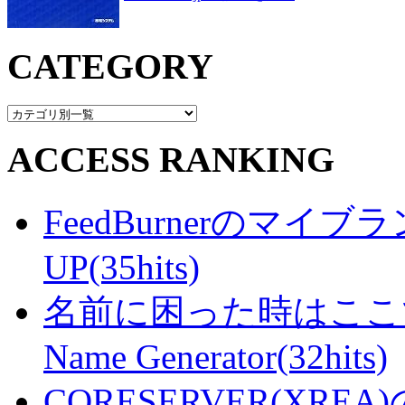
CATEGORY
ACCESS RANKING
FeedBurnerのマ
UP(35hits)
名前に困った時はここで・・
Name Generator(32hits)
CORESERVER(XR