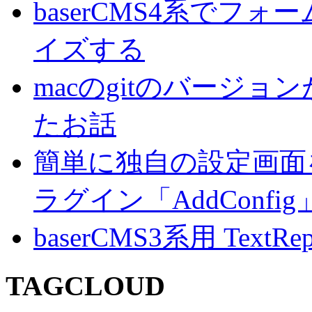
baserCMS4系でフ
イズする
macのgitのバージ
たお話
簡単に独自の設定画面を
ラグイン「AddConf
baserCMS3系用 TextRe
TAGCLOUD