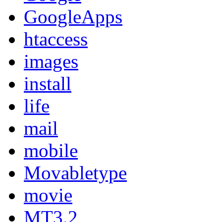
GoogleApps
htaccess
images
install
life
mail
mobile
Movabletype
movie
MT3.2