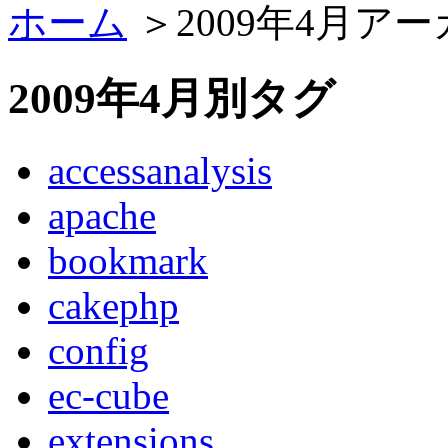
ホーム
＞2009年4月ア
2009年4月別タグ
accessanalysis
apache
bookmark
cakephp
config
ec-cube
extensions