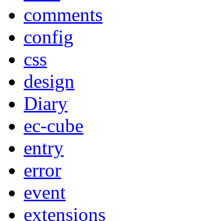
comments
config
css
design
Diary
ec-cube
entry
error
event
extensions