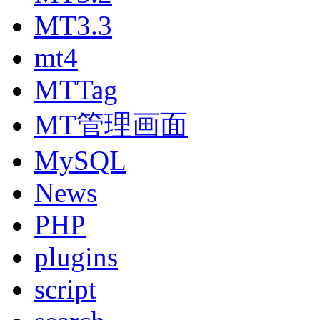
MT3.3
mt4
MTTag
MT管理画面
MySQL
News
PHP
plugins
script