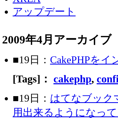
アップデート
2009年4月アーカイブ
■19日：
CakePHPをイ
[Tags]：
cakephp
,
conf
■19日：
はてなブックマーク
用出来るようになって