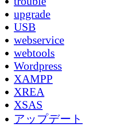
trouble
upgrade
USB
webservice
webtools
Wordpress
XAMPP
XREA
XSAS
アップデート