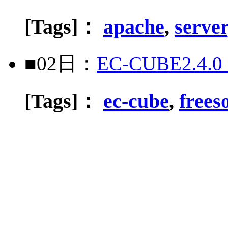
[Tags]：
apache
,
server
■02日：
EC-CUBE2.
[Tags]：
ec-cube
,
freeso