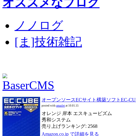
オススメなブログ
ノノログ
[ま]技術雑記
オープンソースECサイト構築ソフトEC‐CUBE
posted with
amazlet
at 10.01.15
オレンジ 岸本 エスキュービズム
秀和システム
売り上げランキング: 2568
Amazon.co.jp で詳細を見る