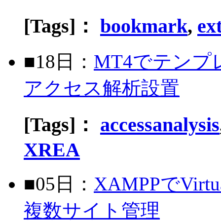
[Tags]：
bookmark
,
ex
■18日：
MT4でテン
アクセス解析設置
[Tags]：
accessanalysis
XREA
■05日：
XAMPPでVirt
複数サイト管理