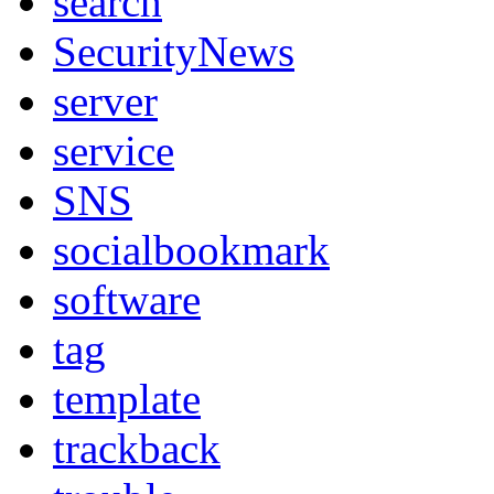
search
SecurityNews
server
service
SNS
socialbookmark
software
tag
template
trackback