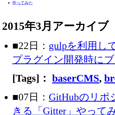
作ってみた
2015年3月アーカイブ
■22日：
gulpを利用し
プラグイン開発時にブ
[Tags]：
baserCMS
,
br
■07日：
GitHubの
きる「Gitter」やって