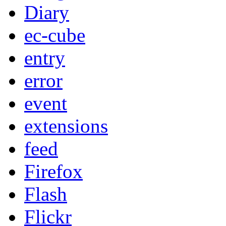
Diary
ec-cube
entry
error
event
extensions
feed
Firefox
Flash
Flickr