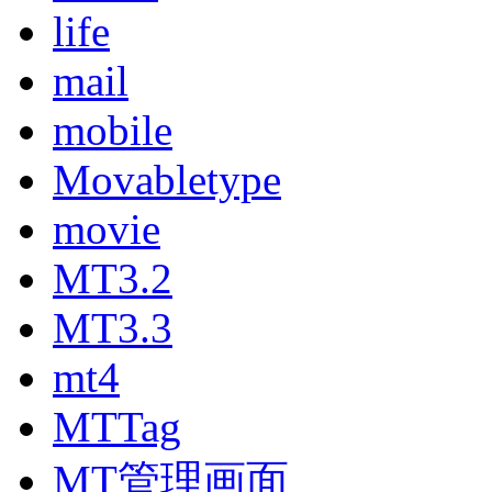
life
mail
mobile
Movabletype
movie
MT3.2
MT3.3
mt4
MTTag
MT管理画面