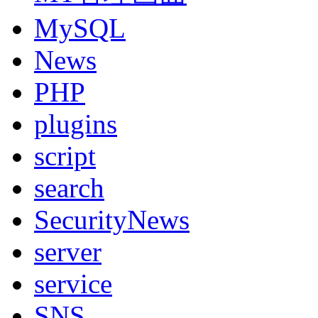
MySQL
News
PHP
plugins
script
search
SecurityNews
server
service
SNS