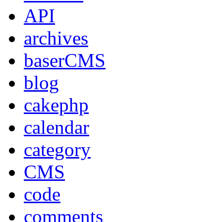
API
archives
baserCMS
blog
cakephp
calendar
category
CMS
code
comments