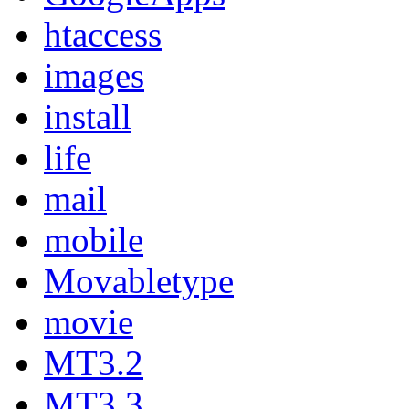
htaccess
images
install
life
mail
mobile
Movabletype
movie
MT3.2
MT3.3