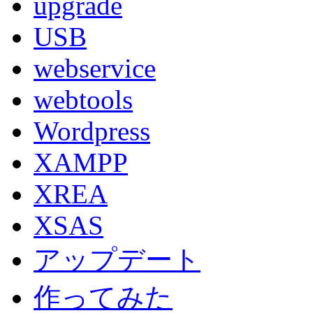
upgrade
USB
webservice
webtools
Wordpress
XAMPP
XREA
XSAS
アップデート
作ってみた