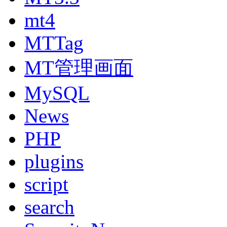
mt4
MTTag
MT管理画面
MySQL
News
PHP
plugins
script
search