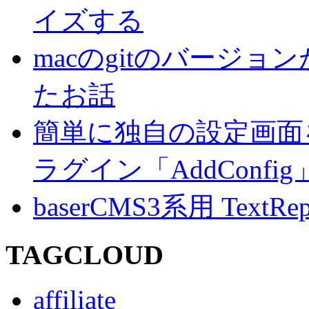
イズする
macのgitのバージ
たお話
簡単に独自の設定画面を
ラグイン「AddConf
baserCMS3系用 TextRe
TAGCLOUD
affiliate