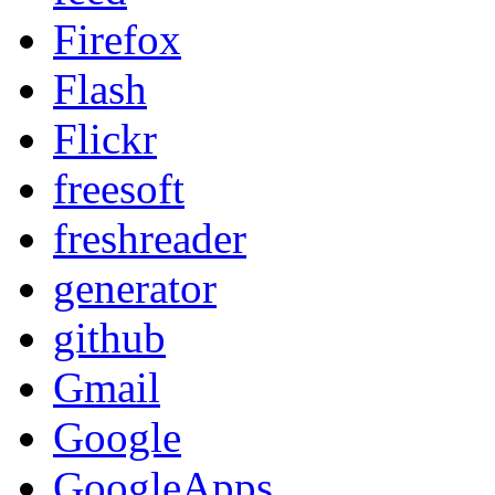
Firefox
Flash
Flickr
freesoft
freshreader
generator
github
Gmail
Google
GoogleApps