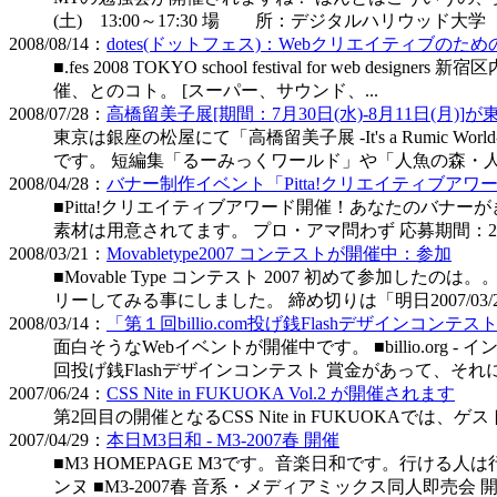
(土) 13:00～17:30 場 所：デジタルハリウッド大学 2
2008/08/14：
dotes(ドットフェス)：Webクリエイティブの
■.fes 2008 TOKYO school festival f
催、とのコト。 [スーパー、サウンド、...
2008/07/28：
高橋留美子展[期間：7月30日(水)-8月11日(月)]
東京は銀座の松屋にて「高橋留美子展 -It's a Rumic
です。 短編集「るーみっくワールド」や「人魚の森・人魚
2008/04/28：
バナー制作イベント「Pitta!クリエイティブアワ
■Pitta!クリエイティブアワード開催！あなたのバ
素材は用意されてます。 プロ・アマ問わず 応募期間：2008年
2008/03/21：
Movabletype2007 コンテストが開催中：参加
■Movable Type コンテスト 2007 初めて
リーしてみる事にしました。 締め切りは「明日2007/03/21(
2008/03/14：
「第１回billio.com投げ銭Flashデザインコンテ
面白そうなWebイベントが開催中です。 ■billio.org
回投げ銭Flashデザインコンテスト 賞金があって、それに加
2007/06/24：
CSS Nite in FUKUOKA Vol.2 が開催されます
第2回目の開催となるCSS Nite in FUKUOKAでは、ゲスト講
2007/04/29：
本日M3日和 - M3-2007春 開催
■M3 HOMEPAGE M3です。音楽日和です。行
ンヌ ■M3-2007春 音系・メディアミックス同人即売会 開催