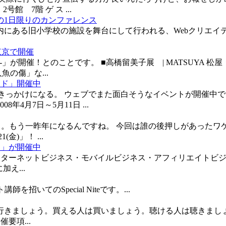
号館 7階 ゲ ス ...
ための1日限りのカンファレンス
or web designers 新宿区内にある旧小学校の施設を舞台にして行わ
が東京で開催
 World-」が開催！とのことです。 ■高橋留美子展 | MATS
の傷」な...
ード」開催中
ナーがきっかけになる。 ウェブでまた面白そうなイベントが開催
4月7日～5月11日 ...
参加したのは。。。もう一昨年になるんですね。 今回は誰の後押しが
金)」！ ...
スト」が開催中
 - インターネットビジネス・モバイルビジネス・アフィリエイトビジネ
え...
師を招いてのSpecial Niteです。...
ける人は行きましょう。買える人は買いましょう。聴ける人は聴きま
要項...