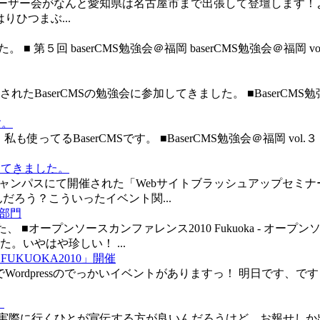
ユーザー会がなんと愛知県は名古屋市まで出張して登壇します！よ。 ■
りひつまぶ...
 ■ 第５回 baserCMS勉強会＠福岡 baserCMS勉強会＠福岡 v
開催されたBaserCMSの勉強会に参加してきました。 ■BaserCMS
す。
てるBaserCMSです。 ■BaserCMS勉強会＠福岡 vol.３ 
ってきました。
松キャンパスにて開催された「Webサイトブラッシュアップセミナー
だろう？こういったイベント関...
S部門
、 ■オープンソースカンファレンス2010 Fukuoka - オ
いやはや珍しい！ ...
 FUKUOKA2010」開催
dpressのでっかいイベントがありますっ！ 明日です、です！ 開催日：20
！
際に行くひとが宣伝する方が良いんだろうけど、お報せしか出来な