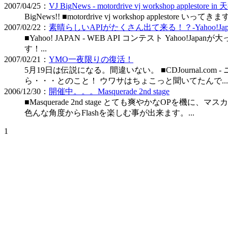
2007/04/25：
VJ BigNews - motordrive vj workshop applestore i
BigNews!! ■motordrive vj workshop applestore いってき
2007/02/22：
素晴らしいAPIがたくさん出て来る！？-Yahoo!Jap
■Yahoo! JAPAN - WEB API コンテスト Y
す！...
2007/02/21：
YMO一夜限りの復活！
5月19日は伝説になる。間違いない。 ■CDJournal.co
ら・・・とのこと！ ウワサはちょこっと聞いてたんで...
2006/12/30：
開催中。。。Masquerade 2nd stage
■Masquerade 2nd stage とても爽やかなO
色んな角度からFlashを楽しむ事が出来ます。...
1