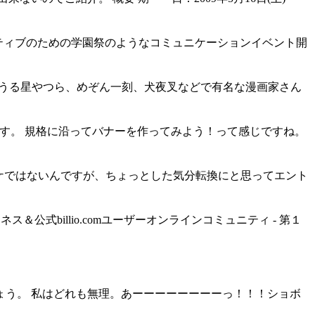
れる、Webクリエイティブのための学園祭のようなコミュニケーションイベント開
UYA 松屋 うる星やつら、めぞん一刻、犬夜叉などで有名な漫画家さん
中です。 規格に沿ってバナーを作ってみよう！って感じですね。
あったワケではないんですが、ちょっとした気分転換にと思ってエント
ス＆公式billio.comユーザーオンラインコミュニティ - 第１
しょう。 私はどれも無理。あーーーーーーーーっ！！！ショボ