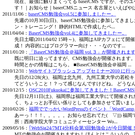
現在、最強に触りまくってる baserCMS ですが、その
す！｜お知らせ｜baserCMSニュース 名古屋といえばやは
2011/11/06：
baserCMS勉強会vol.5に参加しましたー。
先週の10月30日(日)、baserCMS勉強会に参加してきました。
ン・トレーニング！ 静的HTMLで作成したペ...
2011/04/04：
BaserCMS勉強会vol.4に参加してきましたー。
先日土曜(2011/04/02 15時～)、福岡はAIPカフェにて
成！ 内容的にはプログラマー向け・・・なのです...
2011/01/20：
「BaserCMS勉強会＠福岡 vol.３」が開催されま
既に明日に迫ってますが、CMS勉強会が開催されます。 私も使っ
時間とかの情報はこちら。 ■BaserCMS勉強会＠福岡 ...
2010/12/31：
Webサイトブラッシュアップセミナー2010 に行
先日の12/28(火)、福岡は北九州、九州工業大学の若
てどういうこと！？って感じなんですけどね。 どうなん
2010/12/15：
OSC2010Fukuokaに参加してきました！BaserCM
先日12月11日(土)、福岡県は福岡工業大学にて開催された
く、ちょっとお手伝い係りとしても参加させて貰いました。
2010/02/26：
福岡ででっかいWordPressのイベント「WordCamp
あーっ！！！。。。。。お知らせ忘れてた( ▽|||) 福岡でWor
所：西南学院大学コミュニティーセンター Wo...
2009/05/16：
｢WebSig24/7MT4分科会第3回勉強会｣が今日開催
MTの勉強会が開催されますね！ ほんとはこういうの、実