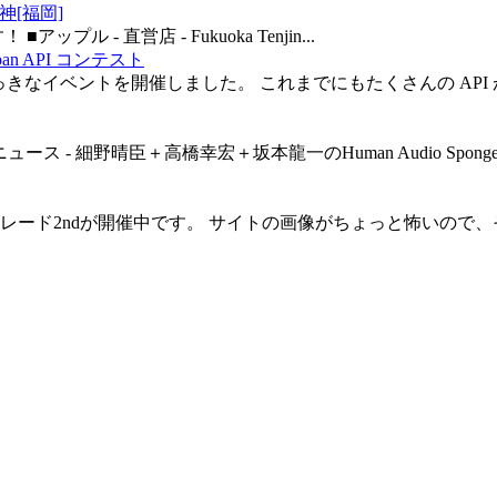
n 天神[福岡]
ます！ ■アップル - 直営店 - Fukuoka Tenjin...
an API コンテスト
ahoo!Japanが大っきなイベントを開催しました。 これまでにもたく
m - ニュース - 細野晴臣＋高橋幸宏＋坂本龍一のHuman Audio
Pを機に、マスカレード2ndが開催中です。 サイトの画像がちょっと