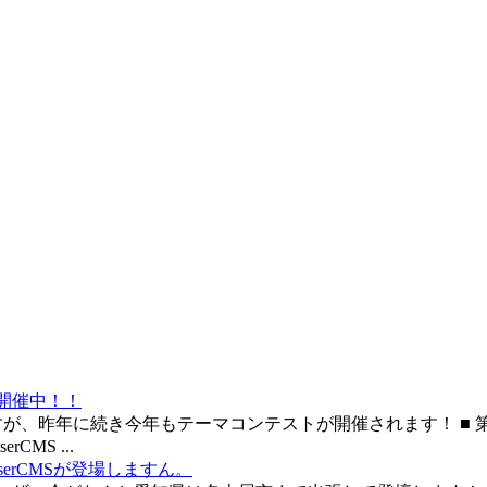
」開催中！！
すが、昨年に続き今年もテーマコンテストが開催されます！ ■ 第２
MS ...
aserCMSが登場しますん。