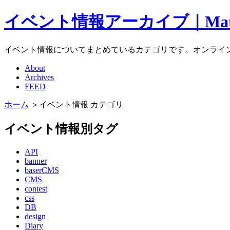
イベント情報アーカイブ｜Materi
イベント情報についてまとめているカテゴリです。オンライ
About
Archives
FEED
ホーム
＞イベント情報 カテゴリ
イベント情報別タグ
API
banner
baserCMS
CMS
contest
css
DB
design
Diary