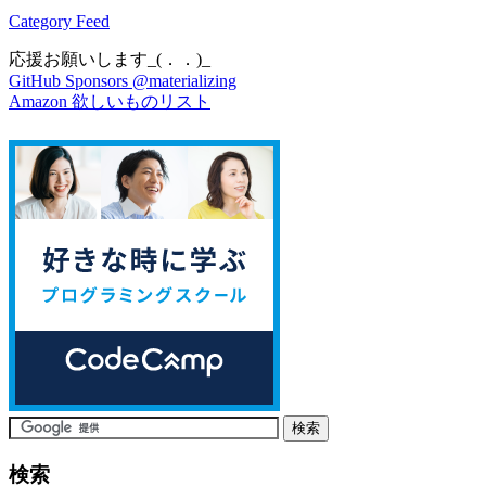
Category Feed
応援お願いします_(．．)_
GitHub Sponsors @materializing
Amazon 欲しいものリスト
検索