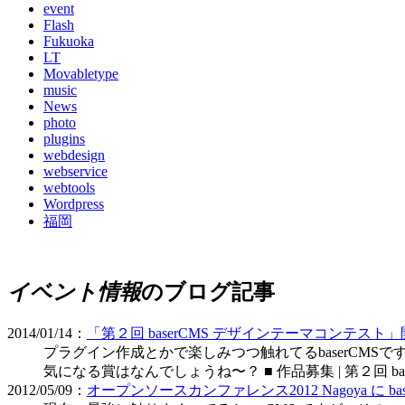
event
Flash
Fukuoka
LT
Movabletype
music
News
photo
plugins
webdesign
webservice
webtools
Wordpress
福岡
イベント情報
のブログ記事
2014/01/14：
「第２回 baserCMS デザインテーマコンテスト
プラグイン作成とかで楽しみつつ触れてるbaserCMSで
気になる賞はなんでしょうね〜？ ■ 作品募集 | 第２回 baserC
2012/05/09：
オープンソースカンファレンス2012 Nagoya に b