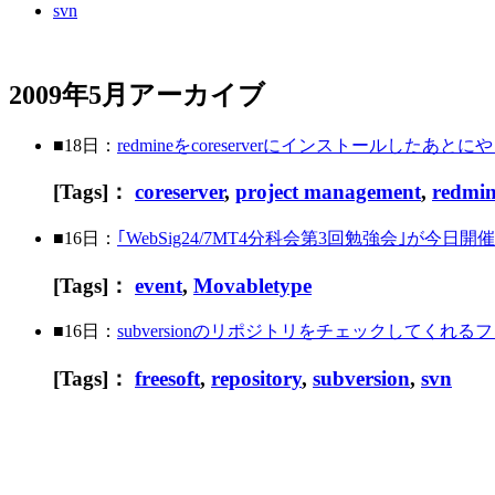
svn
2009年5月アーカイブ
■18日：
redmineをcoreserverにインストールしたあ
[Tags]：
coreserver
,
project management
,
redmi
■16日：
｢WebSig24/7MT4分科会第3回勉強会｣が今日開
[Tags]：
event
,
Movabletype
■16日：
subversionのリポジトリをチェックしてくれるフリ
[Tags]：
freesoft
,
repository
,
subversion
,
svn