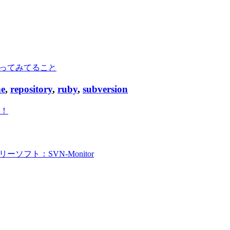
とにやってみてること
ne
,
repository
,
ruby
,
subversion
催！
ーソフト：SVN-Monitor