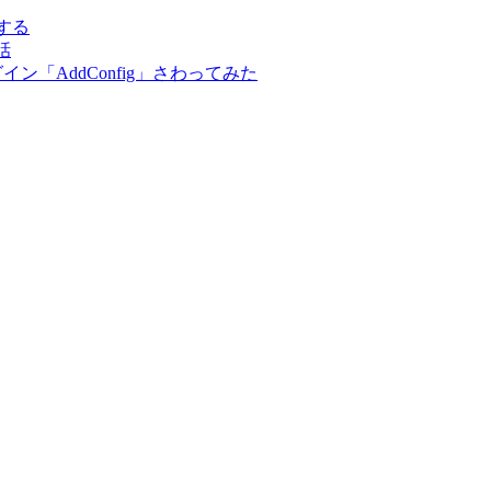
する
話
ン「AddConfig」さわってみた