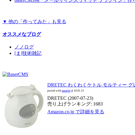
baserCMS用「メールサインスウィッチ プラグイン」
▼ 他の「作ってみた」も見る
オススメなブログ
ノノログ
[ま]技術雑記
DRETEC わくわくケトル モルティー グレー 
posted with
amazlet
at 10.01.15
DRETEC (2007-07-23)
売り上げランキング: 1683
Amazon.co.jp で詳細を見る