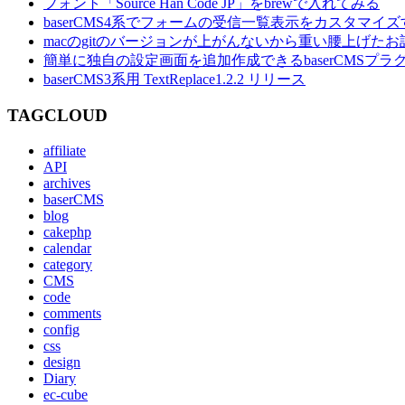
フォント「Source Han Code JP」をbrewで入れてみる
baserCMS4系でフォームの受信一覧表示をカスタマイズ
macのgitのバージョンが上がんないから重い腰上げたお
簡単に独自の設定画面を追加作成できるbaserCMSプラグイ
baserCMS3系用 TextReplace1.2.2 リリース
TAGCLOUD
affiliate
API
archives
baserCMS
blog
cakephp
calendar
category
CMS
code
comments
config
css
design
Diary
ec-cube