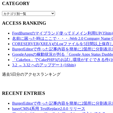
CATEGORY
ACCESS RANKING
FeedBurnerのマイブランド使ってドメイン利用UP(35hits)
名前に困った時はここで・・・-Web 2.0 Company Name Gener
CORESERVER(XREA)のLogファイルを5日間以上保存し
BurgerEditorで作った記事内容を簡単に2箇所に分割表示し
GoogleAppsの稼動状況が判る「Google Apps Status Dashboa
「Cakebox」でCakePHP3のお試し環境がすぐできる件(16hi
3.2 → 3.32 へのアップデート(16hits)
過去5日分のアクセスランキング
RECENT ENTRIES
BurgerEditorで作った記事内容を簡単に2箇所に分割
baserCMS4系用 TextReplace2.0.0 リリース