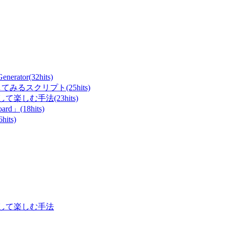
ator(32hits)
てみるスクリプト(25hits)
て楽しむ手法(23hits)
rd」(18hits)
ts)
表示して楽しむ手法