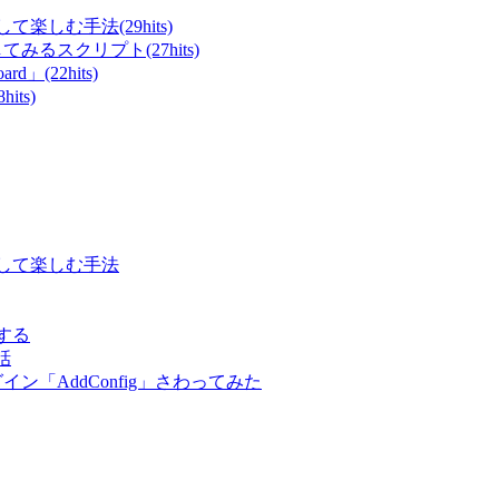
て楽しむ手法(29hits)
てみるスクリプト(27hits)
rd」(22hits)
ts)
表示して楽しむ手法
する
話
ン「AddConfig」さわってみた