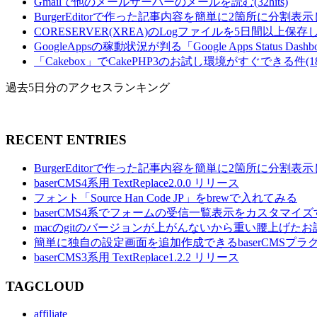
Gmailで他のメールサーバーのメールを読む(32hits)
BurgerEditorで作った記事内容を簡単に2箇所に分割表示し
CORESERVER(XREA)のLogファイルを5日間以上保存し
GoogleAppsの稼動状況が判る「Google Apps Status Dashboa
「Cakebox」でCakePHP3のお試し環境がすぐできる件(18hi
過去5日分のアクセスランキング
RECENT ENTRIES
BurgerEditorで作った記事内容を簡単に2箇所に分割
baserCMS4系用 TextReplace2.0.0 リリース
フォント「Source Han Code JP」をbrewで入れてみる
baserCMS4系でフォームの受信一覧表示をカスタマイズ
macのgitのバージョンが上がんないから重い腰上げたお
簡単に独自の設定画面を追加作成できるbaserCMSプラグイ
baserCMS3系用 TextReplace1.2.2 リリース
TAGCLOUD
affiliate