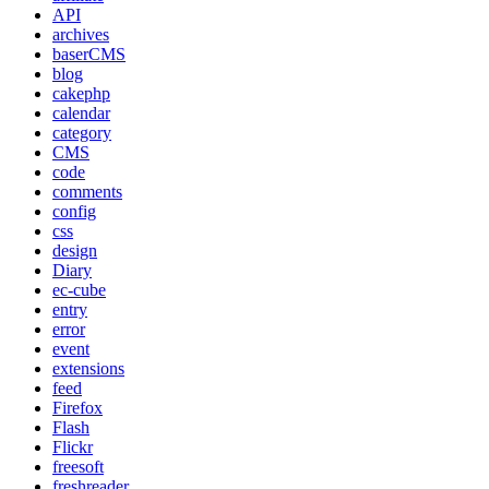
API
archives
baserCMS
blog
cakephp
calendar
category
CMS
code
comments
config
css
design
Diary
ec-cube
entry
error
event
extensions
feed
Firefox
Flash
Flickr
freesoft
freshreader