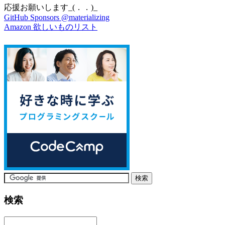
応援お願いします_(．．)_
GitHub Sponsors @materializing
Amazon 欲しいものリスト
検索