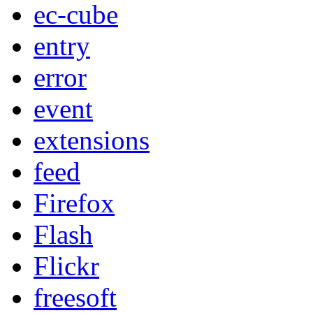
ec-cube
entry
error
event
extensions
feed
Firefox
Flash
Flickr
freesoft