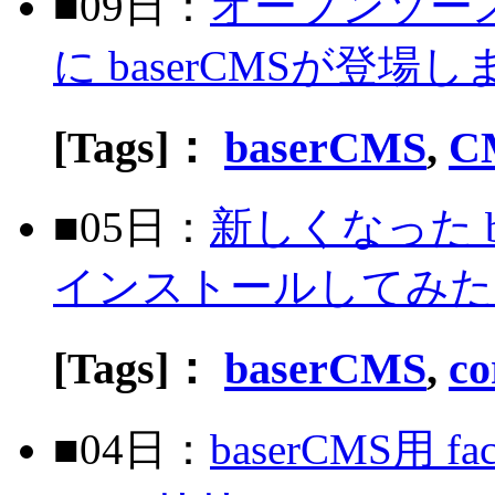
■09日：
オープンソースカ
に baserCMSが登場
[Tags]：
baserCMS
,
C
■05日：
新しくなった base
インストールしてみた
[Tags]：
baserCMS
,
co
■04日：
baserCMS用 f