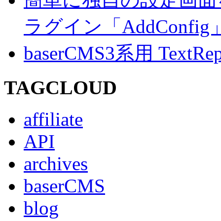
ラグイン「AddConf
baserCMS3系用 TextRe
TAGCLOUD
affiliate
API
archives
baserCMS
blog