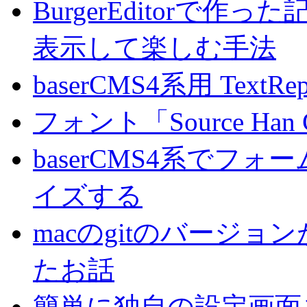
BurgerEditorで
表示して楽しむ手法
baserCMS4系用 TextRe
フォント「Source Han
baserCMS4系でフ
イズする
macのgitのバージ
たお話
簡単に独自の設定画面を