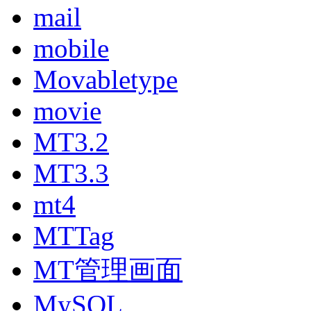
mail
mobile
Movabletype
movie
MT3.2
MT3.3
mt4
MTTag
MT管理画面
MySQL