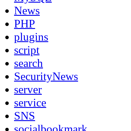
News
PHP
plugins
script
search
SecurityNews
server
service
SNS
socialbookmark