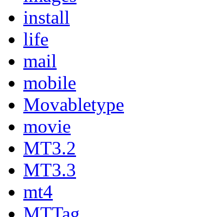
install
life
mail
mobile
Movabletype
movie
MT3.2
MT3.3
mt4
MTTag