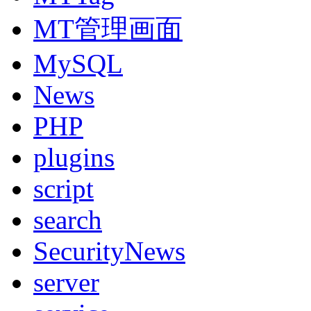
MT管理画面
MySQL
News
PHP
plugins
script
search
SecurityNews
server