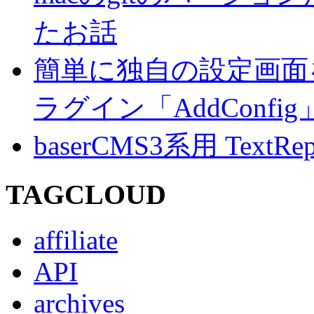
たお話
簡単に独自の設定画面を
ラグイン「AddConf
baserCMS3系用 TextRe
TAGCLOUD
affiliate
API
archives