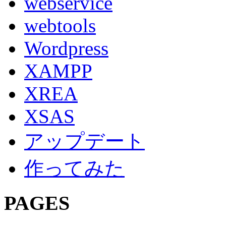
webservice
webtools
Wordpress
XAMPP
XREA
XSAS
アップデート
作ってみた
PAGES