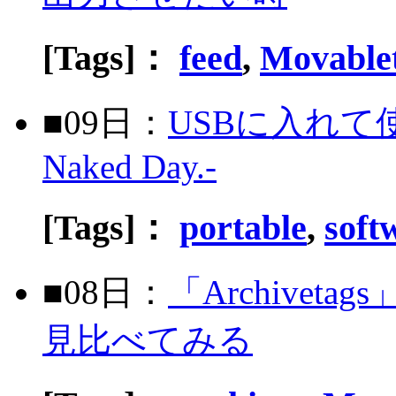
[Tags]：
feed
,
Movable
■09日：
USBに入れて
Naked Day.-
[Tags]：
portable
,
soft
■08日：
「Archive
見比べてみる