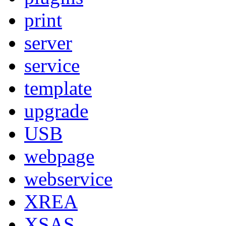
print
server
service
template
upgrade
USB
webpage
webservice
XREA
XSAS