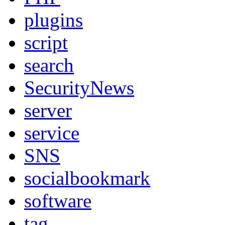
plugins
script
search
SecurityNews
server
service
SNS
socialbookmark
software
tag