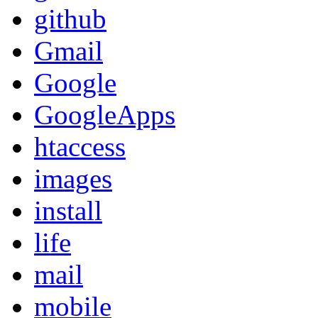
github
Gmail
Google
GoogleApps
htaccess
images
install
life
mail
mobile