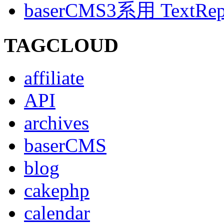
baserCMS3系用 TextRe
TAGCLOUD
affiliate
API
archives
baserCMS
blog
cakephp
calendar