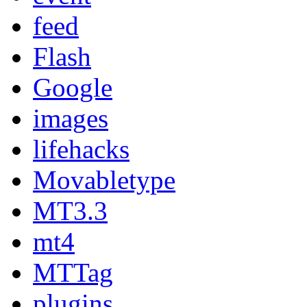
feed
Flash
Google
images
lifehacks
Movabletype
MT3.3
mt4
MTTag
plugins