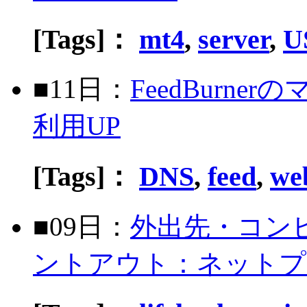
[Tags]：
mt4
,
server
,
U
■11日：
FeedBurn
利用UP
[Tags]：
DNS
,
feed
,
we
■09日：
外出先・コン
ントアウト：ネットプリント[