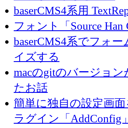
baserCMS4系用 TextRe
フォント「Source Han
baserCMS4系でフ
イズする
macのgitのバージ
たお話
簡単に独自の設定画面を
ラグイン「AddConf