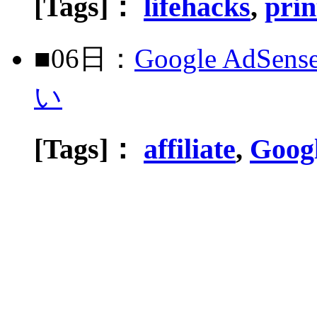
[Tags]：
lifehacks
,
prin
■06日：
Google A
い
[Tags]：
affiliate
,
Goog