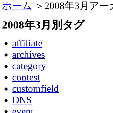
ホーム
＞2008年3月ア
2008年3月別タグ
affiliate
archives
category
contest
customfield
DNS
event