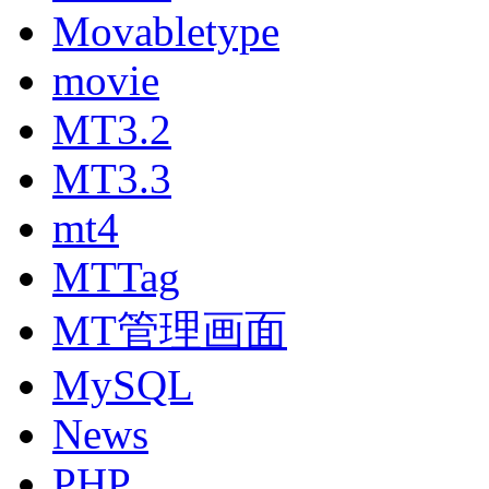
Movabletype
movie
MT3.2
MT3.3
mt4
MTTag
MT管理画面
MySQL
News
PHP