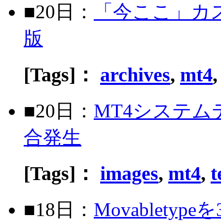
■20日：
「今ここ」カ
版
[Tags]：
archives
,
mt4
■20日：
MT4システ
合発生
[Tags]：
images
,
mt4
,
t
■18日：
Movablety