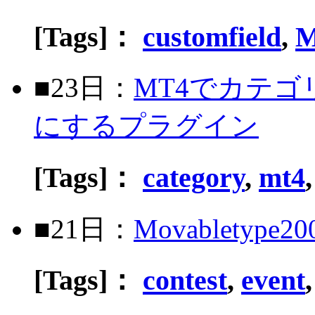
[Tags]：
customfield
,
M
■23日：
MT4でカテ
にするプラグイン
[Tags]：
category
,
mt4
■21日：
Movablety
[Tags]：
contest
,
event