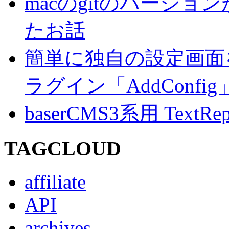
macのgitのバージ
たお話
簡単に独自の設定画面を
ラグイン「AddConf
baserCMS3系用 TextRe
TAGCLOUD
affiliate
API
archives