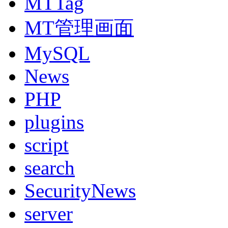
MTTag
MT管理画面
MySQL
News
PHP
plugins
script
search
SecurityNews
server