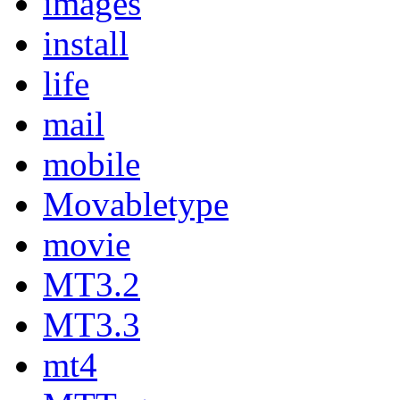
images
install
life
mail
mobile
Movabletype
movie
MT3.2
MT3.3
mt4