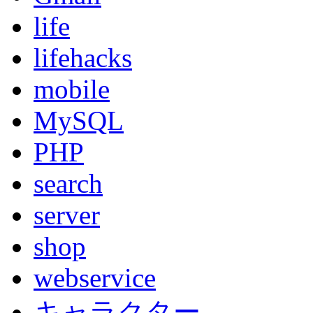
life
lifehacks
mobile
MySQL
PHP
search
server
shop
webservice
キャラクター