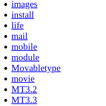
images
install
life
mail
mobile
module
Movabletype
movie
MT3.2
MT3.3