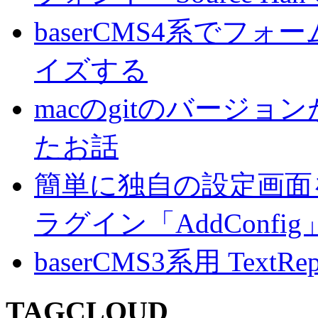
baserCMS4系でフ
イズする
macのgitのバージ
たお話
簡単に独自の設定画面を
ラグイン「AddConf
baserCMS3系用 TextRe
TAGCLOUD