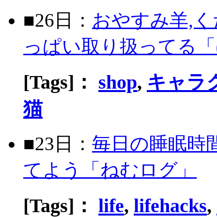
■26日：
おやすみ羊,
っぱい取り扱ってる「
[Tags]：
shop
,
キャラ
猫
■23日：
毎日の睡眠時
てよう「ねむログ」
[Tags]：
life
,
lifehacks
,