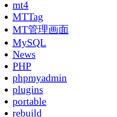
mt4
MTTag
MT管理画面
MySQL
News
PHP
phpmyadmin
plugins
portable
rebuild