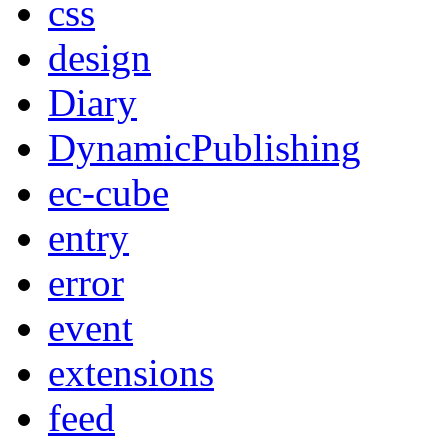
css
design
Diary
DynamicPublishing
ec-cube
entry
error
event
extensions
feed