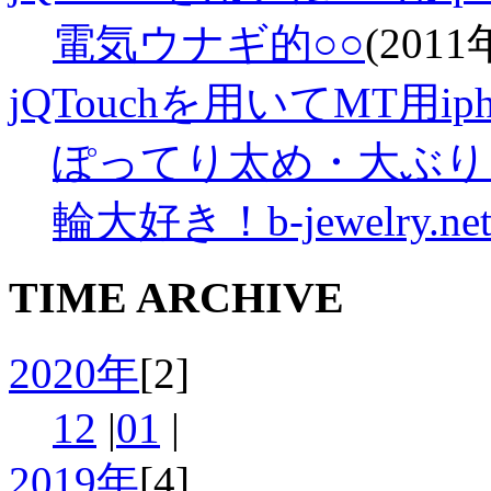
電気ウナギ的○○
(2011
jQTouchを用いてMT用iph
ぽってり太め・大ぶり
輪大好き！b-jewelry.ne
TIME ARCHIVE
2020年
[2]
12
|
01
|
2019年
[4]