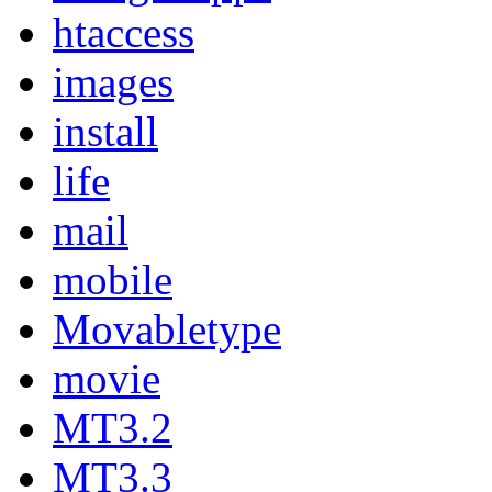
htaccess
images
install
life
mail
mobile
Movabletype
movie
MT3.2
MT3.3