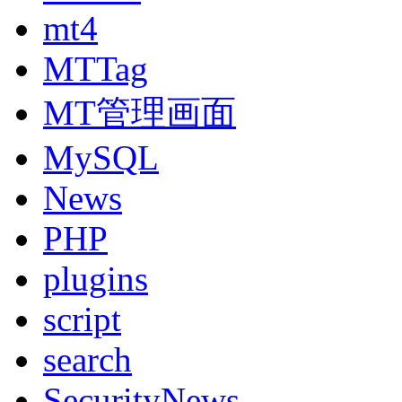
mt4
MTTag
MT管理画面
MySQL
News
PHP
plugins
script
search
SecurityNews