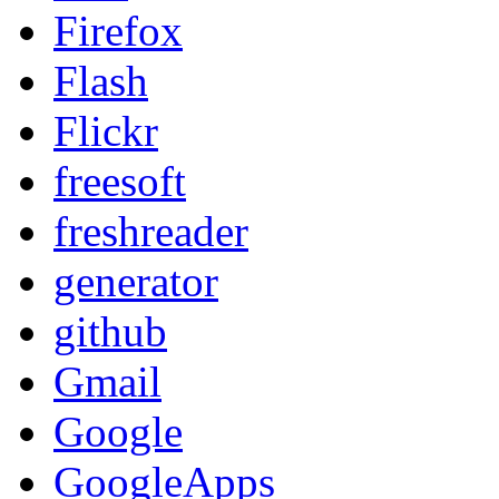
Firefox
Flash
Flickr
freesoft
freshreader
generator
github
Gmail
Google
GoogleApps