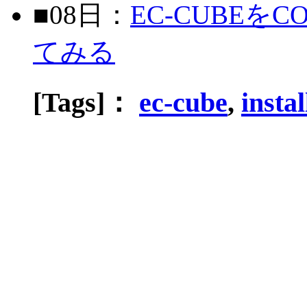
■08日：
EC-CUBEを
てみる
[Tags]：
ec-cube
,
instal