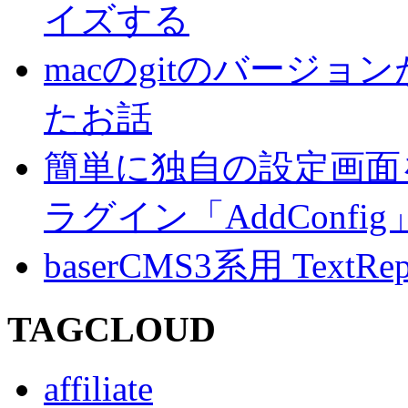
イズする
macのgitのバージ
たお話
簡単に独自の設定画面を
ラグイン「AddConf
baserCMS3系用 TextRe
TAGCLOUD
affiliate