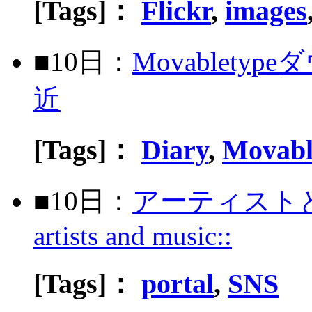
[Tags]：
Flickr
,
images
■10日：
Movablet
近
[Tags]：
Diary
,
Movabl
■10日：
アーティストとフ
artists and music::
[Tags]：
portal
,
SNS