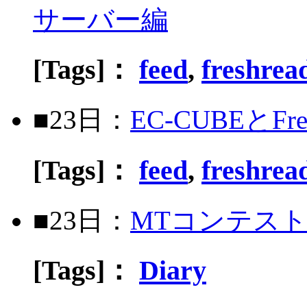
サーバー編
[Tags]：
feed
,
freshrea
■23日：
EC-CUBEとFres
[Tags]：
feed
,
freshrea
■23日：
MTコンテス
[Tags]：
Diary