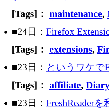
[Tags]：
maintenance
,
■24日：
Firefox Extens
[Tags]：
extensions
,
Fi
■23日：
というワケでFr
[Tags]：
affiliate
,
Diar
■23日：
FreshReade