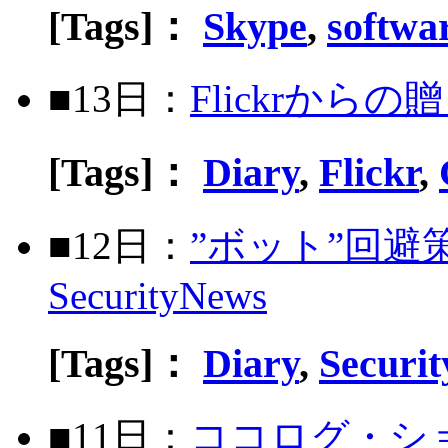
[Tags]：
Skype
,
softwa
■13日：
Flickrか
[Tags]：
Diary
,
Flickr
,
■12日：
”ボット”回避
SecurityNews
[Tags]：
Diary
,
Securi
■11日：
ココログ・シ