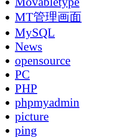
Movabletype
MT管理画面
MySQL
News
opensource
PC
PHP
phpmyadmin
picture
ping