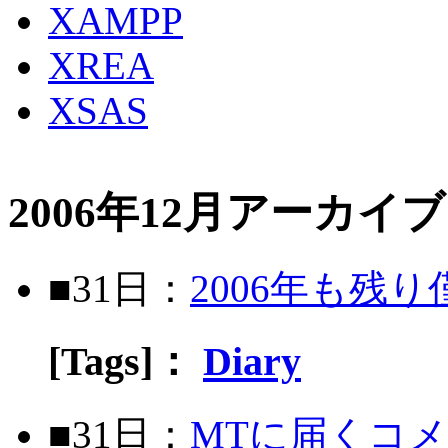
XAMPP
XREA
XSAS
2006年12月アーカイブ
■31日：
2006年も残
[Tags]：
Diary
■31日：
MTに届くコ