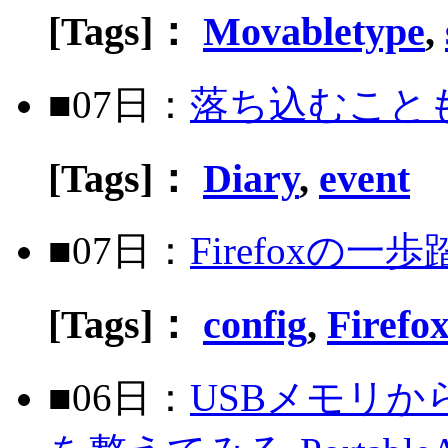
[Tags]：
Movabletype
,
■07日：
落ち込むこと
[Tags]：
Diary
,
event
■07日：
Firefoxの
[Tags]：
config
,
Firefo
■06日：
USBメモリ