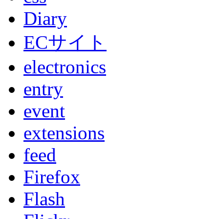
Diary
ECサイト
electronics
entry
event
extensions
feed
Firefox
Flash