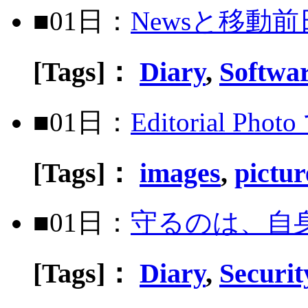
■01日：
Newsと移動
[Tags]：
Diary
,
Softwa
■01日：
Editorial
[Tags]：
images
,
pictur
■01日：
守るのは、自
[Tags]：
Diary
,
Securi