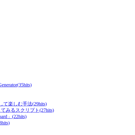
ator(35hits)
て楽しむ手法(29hits)
てみるスクリプト(27hits)
rd」(22hits)
ts)