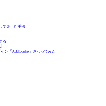
表示して楽しむ手法
する
話
ン「AddConfig」さわってみた