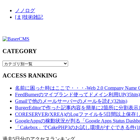
ノノログ
[ま]技術雑記
CATEGORY
ACCESS RANKING
名前に困った時はここで・・・-Web 2.0 Company Name Gener
FeedBurnerのマイブランド使ってドメイン利用UP(35hits)
Gmailで他のメールサーバーのメールを読む(32hits)
BurgerEditorで作った記事内容を簡単に2箇所に分割表示し
CORESERVER(XREA)のLogファイルを5日間以上保存し
GoogleAppsの稼動状況が判る「Google Apps Status Dashboa
「Cakebox」でCakePHP3のお試し環境がすぐできる件(18hi
過去5日分のアクセスランキング