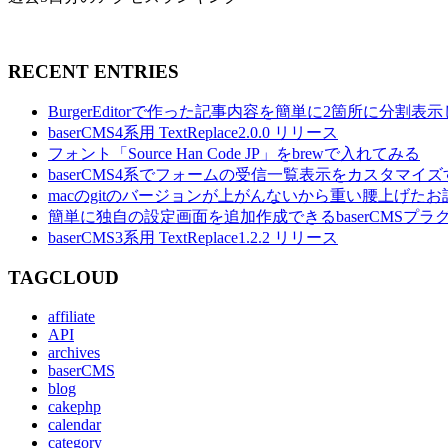
RECENT ENTRIES
BurgerEditorで作った記事内容を簡単に2箇所に分割
baserCMS4系用 TextReplace2.0.0 リリース
フォント「Source Han Code JP」をbrewで入れてみる
baserCMS4系でフォームの受信一覧表示をカスタマイズ
macのgitのバージョンが上がんないから重い腰上げたお
簡単に独自の設定画面を追加作成できるbaserCMSプラグイ
baserCMS3系用 TextReplace1.2.2 リリース
TAGCLOUD
affiliate
API
archives
baserCMS
blog
cakephp
calendar
category