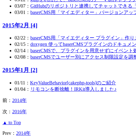
03/07：
GitHubのリポジトリと連携してチャットできる「G
03/01：
baserCMS用「マイエディター」バージョン
2015年2月 [4]
02/22：
baserCMS用「マイエディター プラグイン」作
02/15：
doxygen 使ってbaserCMSプラグインのドキ
02/14：
baserCMSで、プラグインを用意せずにイベン
02/08：
baserCMSでユーザー別にアクセス制限設定を
2015年1月 [2]
01/11：
KeyValueBehavior[cakephp-tools]のご紹介
01/04：
リモコンを断捨離！IRKit導入しました♪
前：
2014年
次：
2016年
▲ to Top
Prev：
2014年