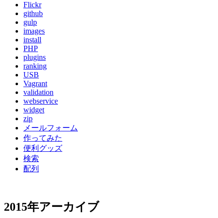
Flickr
github
gulp
images
install
PHP
plugins
ranking
USB
Vagrant
validation
webservice
widget
zip
メールフォーム
作ってみた
便利グッズ
検索
配列
2015年アーカイブ