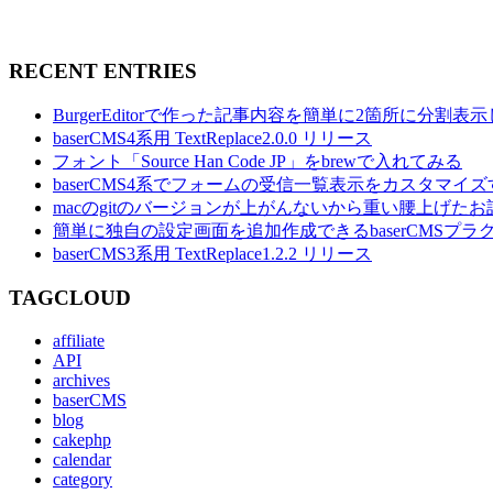
RECENT ENTRIES
BurgerEditorで作った記事内容を簡単に2箇所に分割
baserCMS4系用 TextReplace2.0.0 リリース
フォント「Source Han Code JP」をbrewで入れてみる
baserCMS4系でフォームの受信一覧表示をカスタマイズ
macのgitのバージョンが上がんないから重い腰上げたお
簡単に独自の設定画面を追加作成できるbaserCMSプラグイ
baserCMS3系用 TextReplace1.2.2 リリース
TAGCLOUD
affiliate
API
archives
baserCMS
blog
cakephp
calendar
category