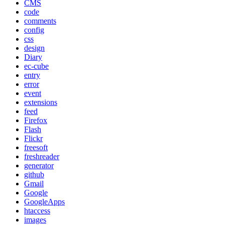
CMS
code
comments
config
css
design
Diary
ec-cube
entry
error
event
extensions
feed
Firefox
Flash
Flickr
freesoft
freshreader
generator
github
Gmail
Google
GoogleApps
htaccess
images