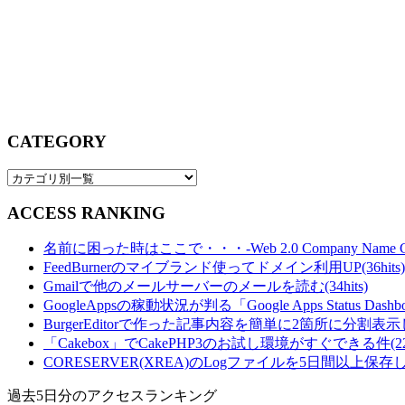
CATEGORY
ACCESS RANKING
名前に困った時はここで・・・-Web 2.0 Company Name Gener
FeedBurnerのマイブランド使ってドメイン利用UP(36hits)
Gmailで他のメールサーバーのメールを読む(34hits)
GoogleAppsの稼動状況が判る「Google Apps Status Dashboa
BurgerEditorで作った記事内容を簡単に2箇所に分割表示し
「Cakebox」でCakePHP3のお試し環境がすぐできる件(22hi
CORESERVER(XREA)のLogファイルを5日間以上保存し
過去5日分のアクセスランキング