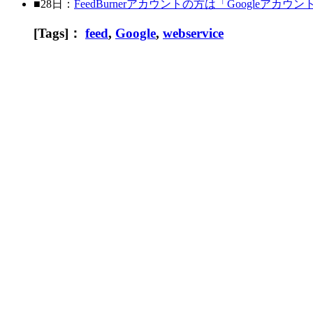
■28日：
FeedBurnerアカウントの方は「Googleア
[Tags]：
feed
,
Google
,
webservice