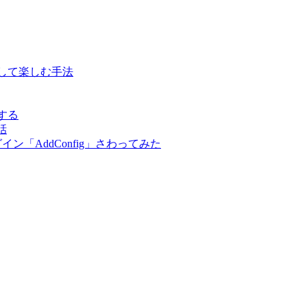
表示して楽しむ手法
する
話
ン「AddConfig」さわってみた