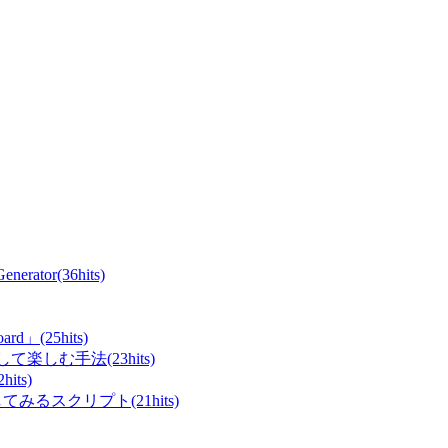
ator(36hits)
rd」(25hits)
て楽しむ手法(23hits)
ts)
てみるスクリプト(21hits)