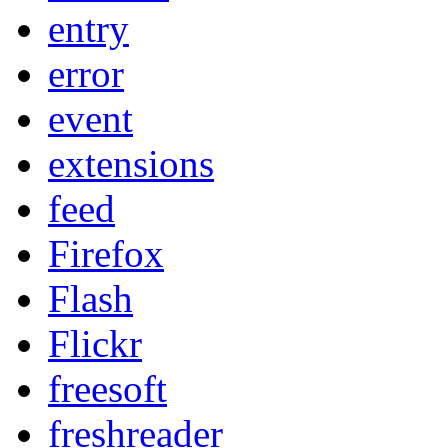
entry
error
event
extensions
feed
Firefox
Flash
Flickr
freesoft
freshreader