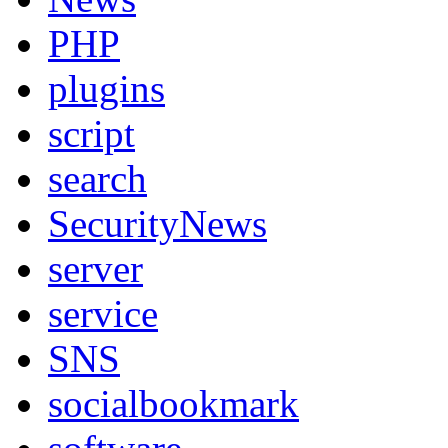
PHP
plugins
script
search
SecurityNews
server
service
SNS
socialbookmark