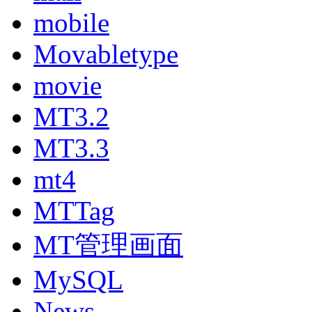
mobile
Movabletype
movie
MT3.2
MT3.3
mt4
MTTag
MT管理画面
MySQL
News