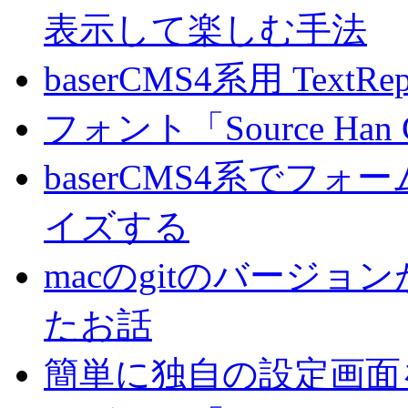
表示して楽しむ手法
baserCMS4系用 TextRe
フォント「Source Han
baserCMS4系でフ
イズする
macのgitのバージ
たお話
簡単に独自の設定画面を