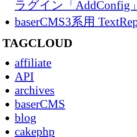
ラグイン「AddConf
baserCMS3系用 TextRe
TAGCLOUD
affiliate
API
archives
baserCMS
blog
cakephp