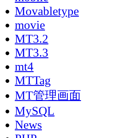
Movabletype
movie
MT3.2
MT3.3
mt4
MTTag
MT管理画面
MySQL
News