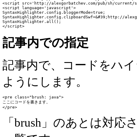
<script src='http://alexgorbatchev.com/pub/sh/current/s
<script language='javascript'> 

SyntaxHighlighter.config.bloggerMode=true;

SyntaxHighlighter.config.clipboardSwf=&#39;http://alexg
SyntaxHighlighter.all();

記事内での指定
記事内で、コードをハイ
ようにします。
<pre class="brush: java">

ここにコードを書きます。

「brush」のあとは対