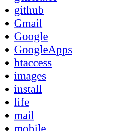
github
Gmail
Google
GoogleApps
htaccess
images
install
life
mail
mobile