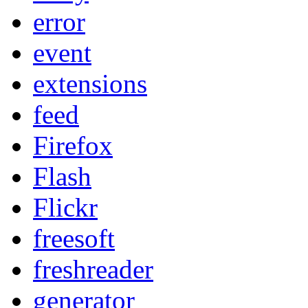
error
event
extensions
feed
Firefox
Flash
Flickr
freesoft
freshreader
generator