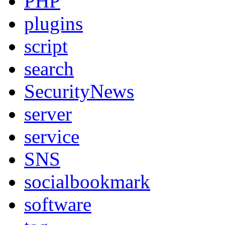
PHP
plugins
script
search
SecurityNews
server
service
SNS
socialbookmark
software