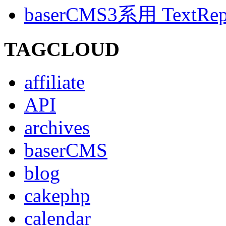
baserCMS3系用 TextRe
TAGCLOUD
affiliate
API
archives
baserCMS
blog
cakephp
calendar