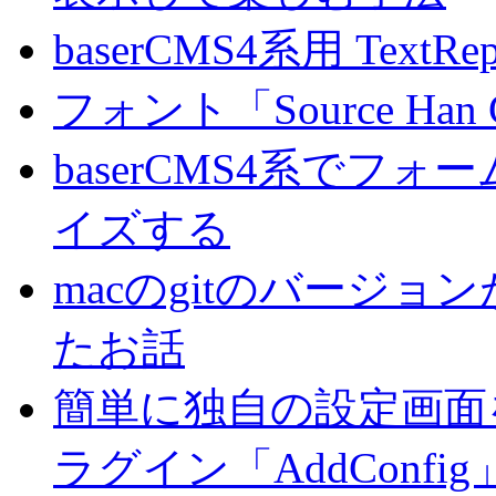
baserCMS4系用 TextRe
フォント「Source Han
baserCMS4系でフ
イズする
macのgitのバージ
たお話
簡単に独自の設定画面を
ラグイン「AddConf