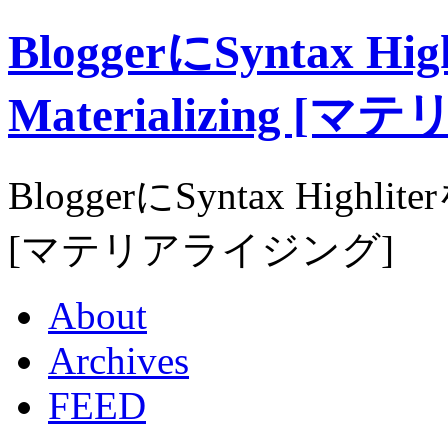
BloggerにSyntax 
Materializing 
BloggerにSyntax Highl
[マテリアライジング]
About
Archives
FEED