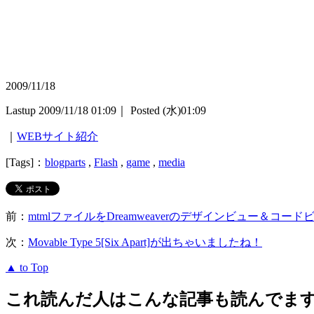
2009/11/18
Lastup 2009/11/18 01:09｜ Posted (水)01:09
｜
WEBサイト紹介
[Tags]：
blogparts
,
Flash
,
game
,
media
前：
mtmlファイルをDreamweaverのデザインビュー＆コ
次：
Movable Type 5[Six Apart]が出ちゃいましたね！
▲ to Top
これ読んだ人はこんな記事も読んでま