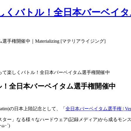
バトル！全日本バーベイタム選手権開
催中｜Materializing [マテリアライジング]
って楽しくバトル！全日本バーベイタム選手権開催中
ル！全日本バーベイタム選手権開催中
batim)の日本上陸記念として、「
全日本バーベイタム選手権 | Verbati
スター」なる様々なハードウェア(記録メディア)から成るモン
･´)