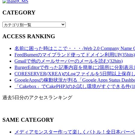
CATEGORY
ACCESS RANKING
名前に困った時はここで・・・-Web 2.0 Company Name Gener
FeedBurnerのマイブランド使ってドメイン利用UP(35hits)
Gmailで他のメールサーバーのメールを読む(32hits)
BurgerEditorで作った記事内容を簡単に2箇所に分割表示し
CORESERVER(XREA)のLogファイルを5日間以上保存し
GoogleAppsの稼動状況が判る「Google Apps Status Dashboa
「Cakebox」でCakePHP3のお試し環境がすぐできる件(18hi
過去5日分のアクセスランキング
SAME CATEGORY
メディアモンスター作って楽しくバトル！全日本バーベ