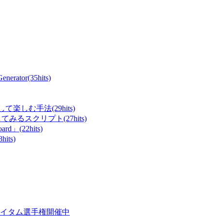
ator(35hits)
て楽しむ手法(29hits)
てみるスクリプト(27hits)
rd」(22hits)
ts)
イタム選手権開催中