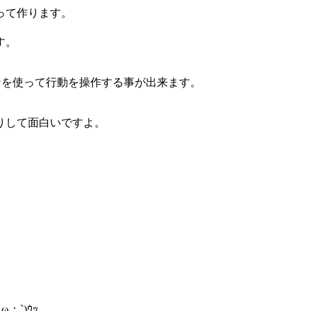
って作ります。
す。
ンを使って行動を操作する事が出来ます。
りして面白いですよ。
；`)ｳｯ