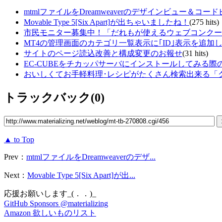
mtmlファイルをDreamweaverのデザインビュー＆
Movable Type 5[Six Apart]が出ちゃいましたね！
(275 hits)
市民モニター募集中！「だれもが使えるウェブコンクー
MT4の管理画面のカテゴリ一覧表示に｢ID｣表示を追加
サイトのページ読込改善と構成変更のお報せ
(31 hits)
EC-CUBEをチカッパサーバにインストールしてみる際
おいしくてお手軽料理･レシピがたくさん検索出来る「
トラックバック(0)
▲ to Top
Prev：
mtmlファイルをDreamweaverのデザ...
Next：
Movable Type 5[Six Apart]が出...
応援お願いします_(．．)_
GitHub Sponsors @materializing
Amazon 欲しいものリスト