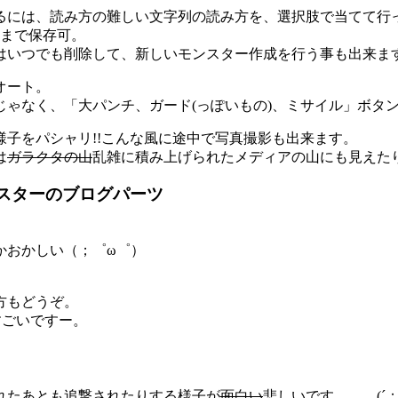
るには、読み方の難しい文字列の読み方を、選択肢で当てて行
つまで保存可。
はいつでも削除して、新しいモンスター作成を行う事も出来ま
オート。
じゃなく、「大パンチ、ガード(っぽいもの)、ミサイル」ボタ
様子をパシャリ!!こんな風に途中で写真撮影も出来ます。
は
ガラクタの山
乱雑に積み上げられたメディアの山にも見えた
スターのブログパーツ
。
かおかしい（；゜ω゜）
方もどうぞ。
すごいですー。
れたあとも追撃されたりする様子が
面白い
悲しいです。。。(´；ω