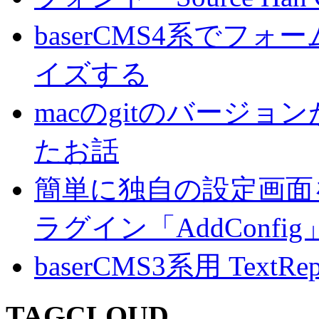
baserCMS4系でフ
イズする
macのgitのバージ
たお話
簡単に独自の設定画面を
ラグイン「AddConf
baserCMS3系用 TextRe
TAGCLOUD