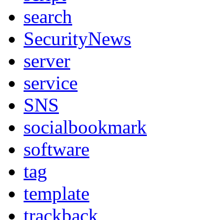
search
SecurityNews
server
service
SNS
socialbookmark
software
tag
template
trackback