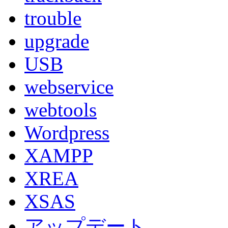
trouble
upgrade
USB
webservice
webtools
Wordpress
XAMPP
XREA
XSAS
アップデート