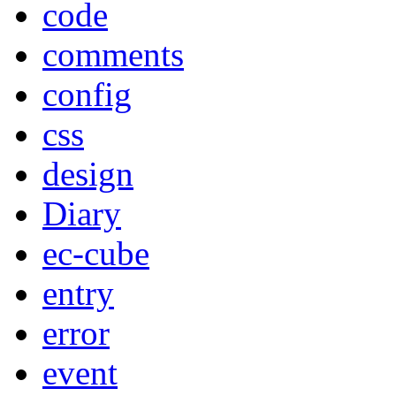
code
comments
config
css
design
Diary
ec-cube
entry
error
event