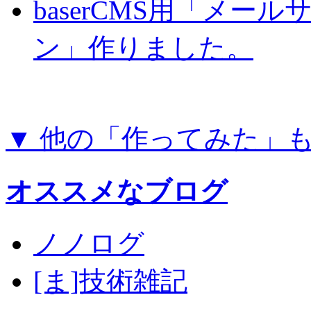
baserCMS用「メー
ン」作りました。
▼ 他の「作ってみた」
オススメなブログ
ノノログ
[ま]技術雑記