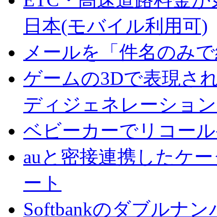
日本(モバイル利用可)
メールを「件名のみで
ゲームの3Dで表現さ
ディジェネレーション
ベビーカーでリコール
auと密接連携したケ
ート
Softbankのダブル