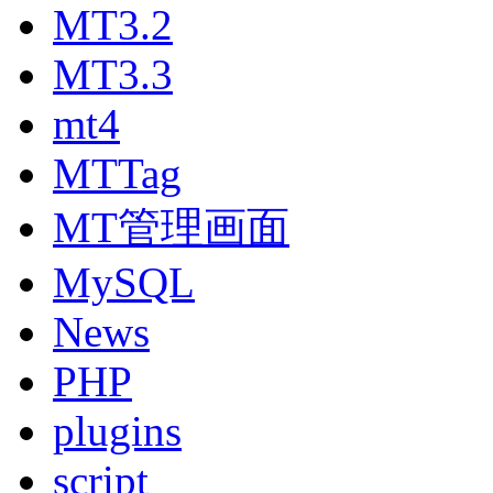
MT3.2
MT3.3
mt4
MTTag
MT管理画面
MySQL
News
PHP
plugins
script