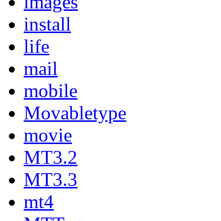
images
install
life
mail
mobile
Movabletype
movie
MT3.2
MT3.3
mt4