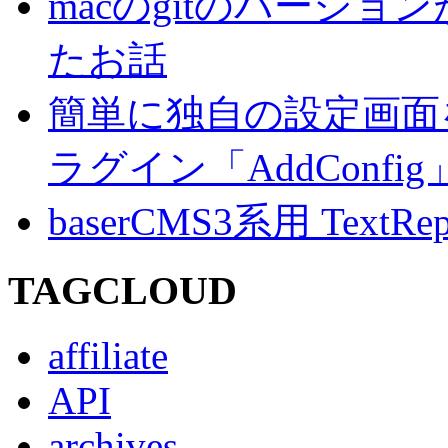
macのgitのバージ
たお話
簡単に独自の設定画面を
ラグイン「AddConf
baserCMS3系用 TextRe
TAGCLOUD
affiliate
API
archives