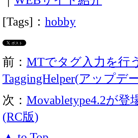
[Tags]：
hobby
前：
MTでタグ入力を行
TaggingHelper(アップデ
次：
Movabletype4
(RC版)
▲ to Top