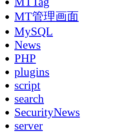
MTTag
MT管理画面
MySQL
News
PHP
plugins
script
search
SecurityNews
server