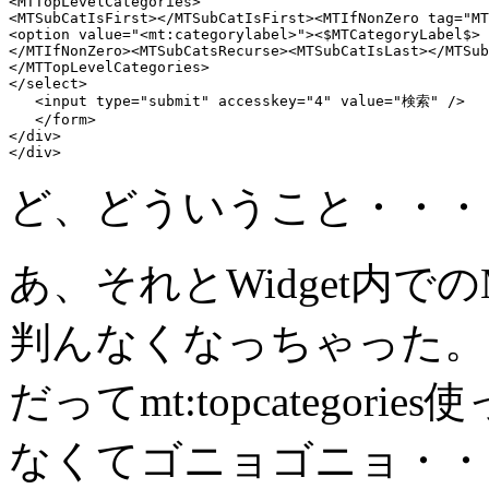
<MTTopLevelCategories>

<MTSubCatIsFirst></MTSubCatIsFirst><MTIfNonZero tag="MT
<option value="<mt:categorylabel>"><$MTCategoryLabel$> 
</MTIfNonZero><MTSubCatsRecurse><MTSubCatIsLast></MTSub
</MTTopLevelCategories>

</select>

   <input type="submit" accesskey="4" value="検索" />

   </form>

</div>

</div>
ど、どういうこと・・・？(
あ、それとWidget内
判んなくなっちゃった。
だってmt:topcatego
なくてゴニョゴニョ・・