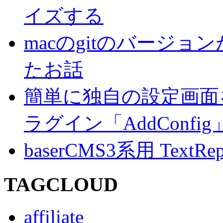
イズする
macのgitのバージ
たお話
簡単に独自の設定画面を
ラグイン「AddConf
baserCMS3系用 TextRe
TAGCLOUD
affiliate