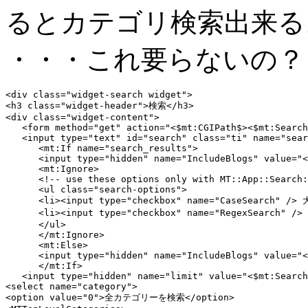
るとカテゴリ検索出来る
・・・これ要らないの？
<div class="widget-search widget">

<h3 class="widget-header">検索</h3>

<div class="widget-content">

   <form method="get" action="<$mt:CGIPath$><$mt:Search
   <input type="text" id="search" class="ti" name="sear
      <mt:If name="search_results">

      <input type="hidden" name="IncludeBlogs" value="<
      <mt:Ignore>

      <!-- use these options only with MT::App::Search:
      <ul class="search-options">

      <li><input type="checkbox" name="CaseSearch"
      <li><input type="checkbox" name="RegexSearch" /
      </ul>

      </mt:Ignore>

      <mt:Else>

      <input type="hidden" name="IncludeBlogs" value="<
      </mt:If>

   <input type="hidden" name="limit" value="<$mt:Search
<select name="category">

<option value="0">全カテゴリーを検索</option>
