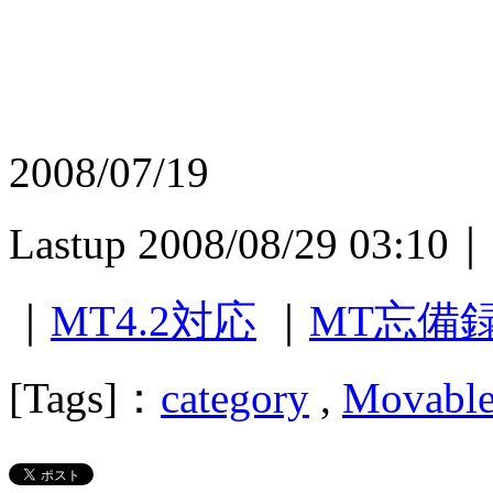
2008/07/19
Lastup 2008/08/29 03:10｜
｜
MT4.2対応
｜
MT忘備
[Tags]：
category
,
Movable