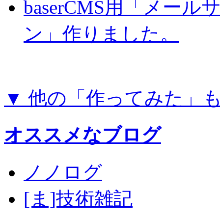
baserCMS用「メー
ン」作りました。
▼ 他の「作ってみた」
オススメなブログ
ノノログ
[ま]技術雑記