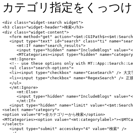
カテゴリ指定をくっつけ
<div class="widget-search widget">

<h3 class="widget-header">検索</h3>

<div class="widget-content">

   <form method="get" action="<$mt:CGIPath$><$mt:Search
   <input type="text" id="search" class="ti" name="sear
      <mt:If name="search_results">

      <input type="hidden" name="IncludeBlogs" value="<
      <MTCategories><input type="hidden" name="category
   <mt:Ignore>

   <!-- use these options only with MT::App::Search::Le
   <ul class="search-options">

   <li><input type="checkbox" name="CaseSearch" />
   <li><input type="checkbox" name="RegexSearch" /> 正
   </ul>

   </mt:Ignore>

      <mt:Else>

      <input type="hidden" name="IncludeBlogs" value="<
      </mt:If>

   <input type="hidden" name="limit" value="<$mt:Search
<select name="category">

<option value="0">全カテゴリーから検索</option>

<MTCategories><option value="<mt:categorylabel>"><$MTCa
</select>

   <input type="submit" accesskey="4" value="検索" />
