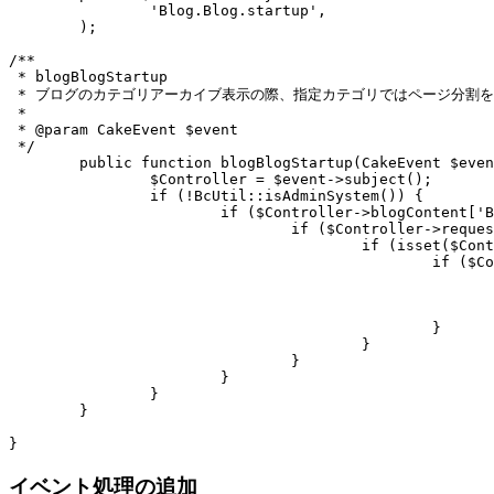
		'Blog.Blog.startup',

	);

/**

 * blogBlogStartup

 * ブログのカテゴリアーカイブ表示の際、指定カテゴリではページ分割を
 * 

 * @param CakeEvent $event

 */

	public function blogBlogStartup(CakeEvent $event) {

		$Controller = $event->subject();

		if (!BcUtil::isAdminSystem()) {

			if ($Controller->blogContent['BlogContent']['id'] == 1) {

				if ($Controller->request->params['action'] == 'archives') {

					if (isset($Controller->request->params['pass'][1])) {

						if ($Controller->request->params['pass'][0] == 'category') {

							if ($Controller->request->params['pass'][1] == 'info') 
								$Controller->blogContent['BlogContent']['list_count'
							}
						}

					}

				}

			}

		}

	}

}
イベント処理の追加