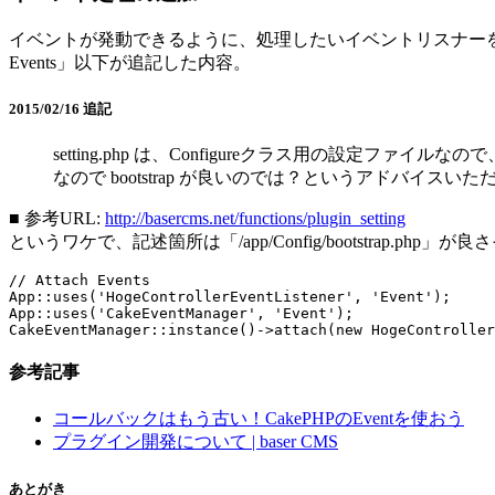
イベントが発動できるように、処理したいイベントリスナー
Events」以下が追記した内容。
2015/02/16 追記
setting.php は、Configureクラス用の設定ファイ
なので bootstrap が良いのでは？というアドバイスい
■ 参考URL:
http://basercms.net/functions/plugin_setting
というワケで、記述箇所は「/app/Config/bootstrap.php」
// Attach Events

App::uses('HogeControllerEventListener', 'Event');

App::uses('CakeEventManager', 'Event');

CakeEventManager::instance()->attach(new HogeController
参考記事
コールバックはもう古い！CakePHPのEventを使おう
プラグイン開発について | baser CMS
あとがき