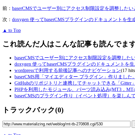
前：
baserCMSでユーザー別にアクセス制限設定を調整したい
次：
doxygen 使ってbaserCMSプラグインのドキュメントを
▲ to Top
これ読んだ人はこんな記事も読んでま
baserCMSでユーザー別にアクセス制限設定を調整した
doxygen 使ってbaserCMSプラグインのドキュメント
wordpressで利用する前後記事へのナビゲーション
(17 hits
baserCMS用「マイエディター プラグイン」作りました
GitHubのリポジトリと連携してチャットできる「Gitte
PHPを利用したモジュール、パーツ読み込み(MT3，MT4
baserCMSのプラグイン作り（イベント処理）を楽しん
トラックバック(0)