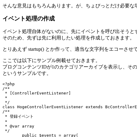
そんな意見はもちろんあります。が、ちょびっとだけ必要な
イベント処理の作成
イベント処理自体がないのに、先にイベントを呼び出そうと
そのため、先ずは先に利用したい処理を作成しておきます。
とりあえず startup() とか作って、適当な文字列をエ
ここでは以下にサンプル例載せておきます。
ブログコンテンツIDが1のカテゴリアーカイブを表示し、そのカテ
というサンプルです。
<?php

/**

 * [ControllerEventListener]

 *

 */

class HogeControllerEventListener extends BcControllerE
/**

 * 登録イベント

 *

 * @var array

 */

	public $events = array(
