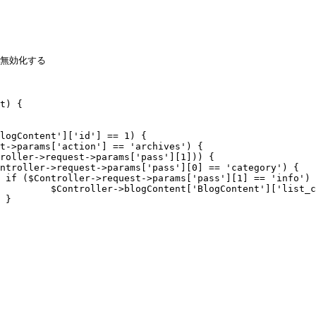
無効化する

{

] = 1000;


