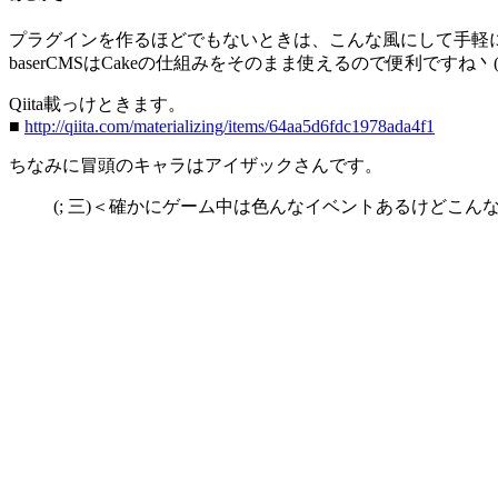
プラグインを作るほどでもないときは、こんな風にして手軽
baserCMSはCakeの仕組みをそのまま使えるので便利ですね丶(･
Qiita載っけときます。
■
http://qiita.com/materializing/items/64aa5d6fdc1978ada4f1
ちなみに冒頭のキャラはアイザックさんです。
(; 三)＜確かにゲーム中は色んなイベントあるけどこ