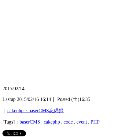
2015/02/14
Lastup 2015/02/16 16:14｜ Posted (土)16:35
｜
cakephp・baserCMS忘備録
[Tags]：
baserCMS
,
cakephp
,
code
,
event
,
PHP