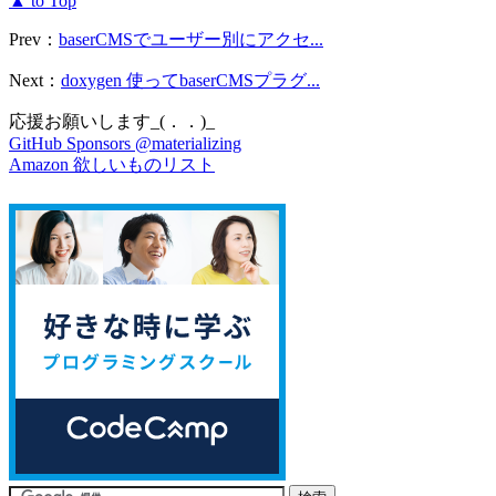
▲ to Top
Prev：
baserCMSでユーザー別にアクセ...
Next：
doxygen 使ってbaserCMSプラグ...
応援お願いします_(．．)_
GitHub Sponsors @materializing
Amazon 欲しいものリスト