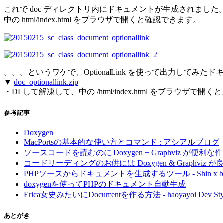
これで doc ディレクトリ内にドキュメントが生成されました
中の html/index.html をブラウザで開くと確認できます。
。。。というワケで、OptionalLink を使って出力してみ
▼
doc_optionallink.zip
・DLして解凍して、中の /html/index.html をブラウザ
参考記事
Doxygen
MacPortsの基本的な使い方とコマンド : アシアルブログ
ソースコードを読むのに Doxygen + Graphviz が便利な件 |
コードリーディングのお供には Doxygen & Graphviz
PHPソースからドキュメントを生成するツール - Shin x bl
doxygenを使ってPHPのドキュメント自動生成
Erica女史みたいにDocumentを作る方法 - haoyayoi Dev S
あとがき