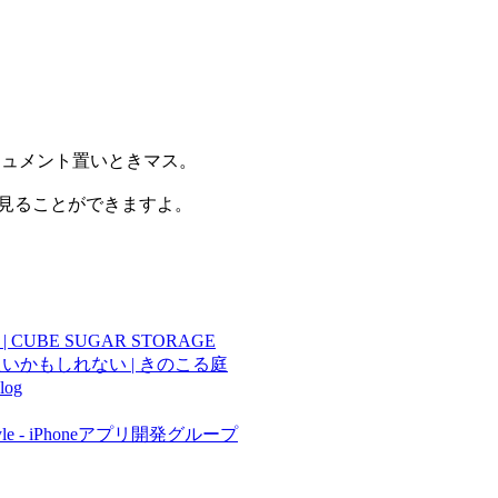
。
たドキュメント置いときマス。
で開くと見ることができますよ。
 CUBE SUGAR STORAGE
 が良いかもしれない | きのこる庭
og
tyle - iPhoneアプリ開発グループ