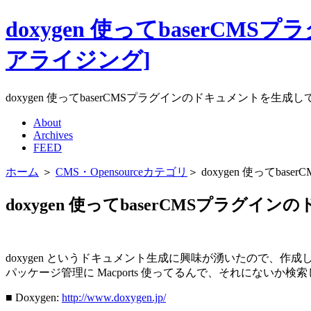
doxygen 使ってbaserCM
アライジング]
doxygen 使ってbaserCMSプラグインのドキュメントを生成してみた
About
Archives
FEED
ホーム
＞
CMS・Opensourceカテゴリ
＞ doxygen 使ってb
doxygen 使ってbaserCMSプラグ
doxygen というドキュメント生成に興味が湧いたので、作成
パッケージ管理に Macports 使ってるんで、それにない
■ Doxygen:
http://www.doxygen.jp/