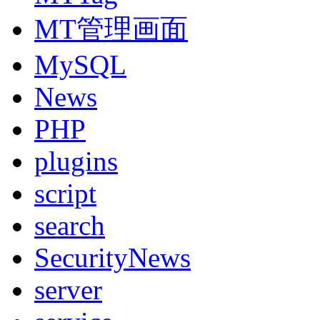
MT管理画面
MySQL
News
PHP
plugins
script
search
SecurityNews
server