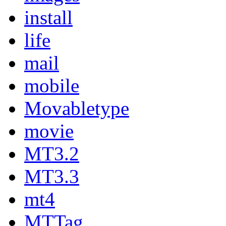
install
life
mail
mobile
Movabletype
movie
MT3.2
MT3.3
mt4
MTTag