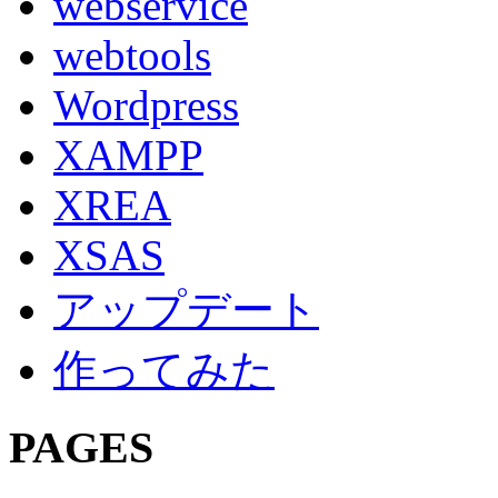
webservice
webtools
Wordpress
XAMPP
XREA
XSAS
アップデート
作ってみた
PAGES