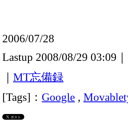
2006/07/28
Lastup 2008/08/29 03:09｜
｜
MT忘備録
[Tags]：
Google
,
Movablet