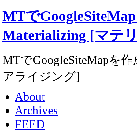
MTでGoogleSite
Materializing 
MTでGoogleSiteMapを作
アライジング]
About
Archives
FEED