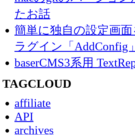
たお話
簡単に独自の設定画面を
ラグイン「AddConf
baserCMS3系用 TextRe
TAGCLOUD
affiliate
API
archives