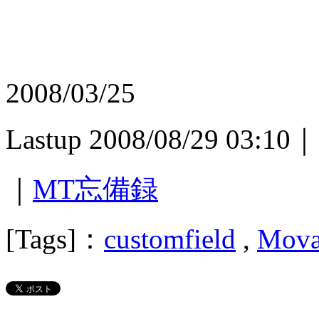
2008/03/25
Lastup 2008/08/29 03:10｜
｜
MT忘備録
[Tags]：
customfield
,
Mova