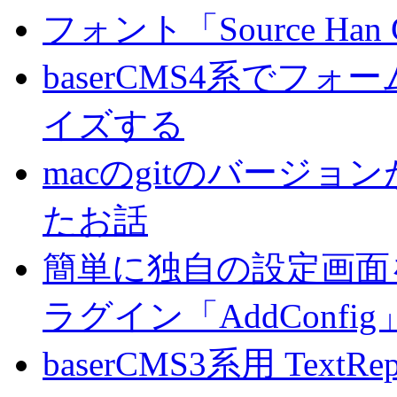
フォント「Source Han
baserCMS4系でフ
イズする
macのgitのバージ
たお話
簡単に独自の設定画面を
ラグイン「AddConf
baserCMS3系用 TextRe