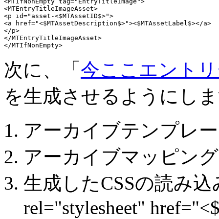
<MTIfNonEmpty tag="EntryTitleImage">

<MTEntryTitleImageAsset>

<p id="asset-<$MTAssetID$>">

<a href="<$MTAssetDescription$>"><$MTAssetLabel$></a>

</p>

</MTEntryTitleImageAsset>

</MTIfNonEmpty>
次に、「
今ここエントリ
を生成させるようにしま
アーカイブテンプレー
アーカイブマッピング⇒css/e
生成したCSSの読み込み例⇒<l
rel="stylesheet" href=