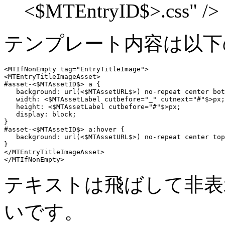
<$MTEntryID$>.css" />
テンプレート内容は以下
<MTIfNonEmpty tag="EntryTitleImage">

<MTEntryTitleImageAsset>

#asset-<$MTAssetID$> a {

   background: url(<$MTAssetURL$>) no-repeat center bot
   width: <$MTAssetLabel cutbefore="_" cutnext="#"$>px;

   height: <$MTAssetLabel cutbefore="#"$>px;

   display: block;

}

#asset-<$MTAssetID$> a:hover {

   background: url(<$MTAssetURL$>) no-repeat center top
}

</MTEntryTitleImageAsset>

</MTIfNonEmpty>
テキストは飛ばして非表
いです。