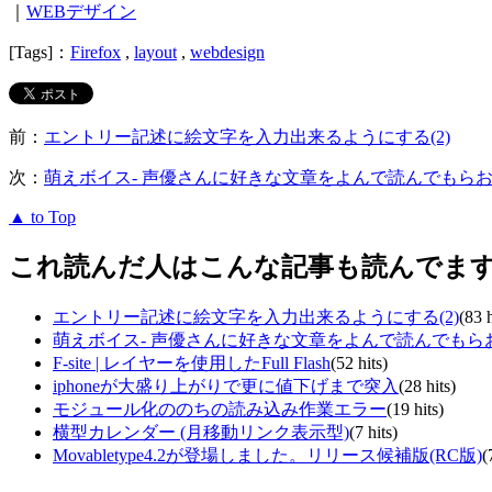
｜
WEBデザイン
[Tags]：
Firefox
,
layout
,
webdesign
前：
エントリー記述に絵文字を入力出来るようにする(2)
次：
萌えボイス- 声優さんに好きな文章をよんで読んでもら
▲ to Top
これ読んだ人はこんな記事も読んでま
エントリー記述に絵文字を入力出来るようにする(2)
(83 h
萌えボイス- 声優さんに好きな文章をよんで読んでもら
F-site | レイヤーを使用したFull Flash
(52 hits)
iphoneが大盛り上がりで更に値下げまで突入
(28 hits)
モジュール化ののちの読み込み作業エラー
(19 hits)
横型カレンダー (月移動リンク表示型)
(7 hits)
Movabletype4.2が登場しました。リリース候補版(RC版)
(