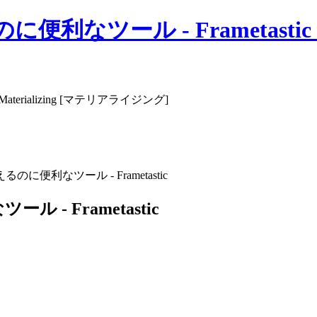
ール - Frametastic｜Ma
erializing [マテリアライジング]
便利なツール - Frametastic
 Frametastic