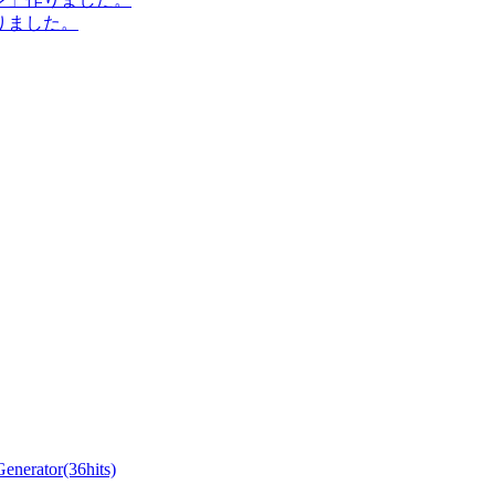
作りました。
ator(36hits)