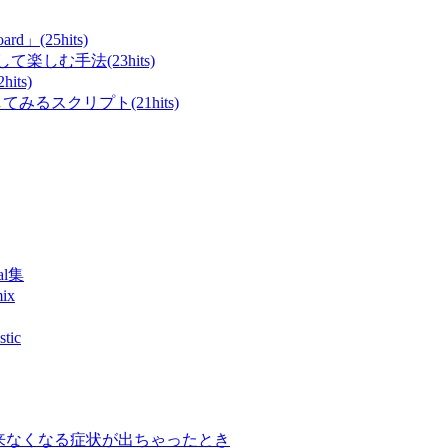
rd」(25hits)
て楽しむ手法(23hits)
ts)
てみるスクリプト(21hits)
al集
ix
ic
4)でログイン出来なくなる症状が出ちゃったとき