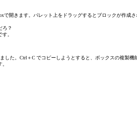
ireFoxで開きます。パレット上をドラッグするとブロックが作
だろ？
です。
なりました。Ctrl＋C でコピーしようとすると、ボックスの
す。