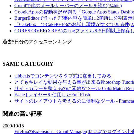
Gmailで他のメールサーバーのメールを読む(34hits)
GoogleAppsの稼動状況が判る「Google Apps Status Dashboa
BurgerEditorで作った記事内容を簡単に2箇所に分割表示し
「Cakebox」でCakePHP3のお試し環境がすぐできる件(22hi
CORESERVER(XREA)のLogファイルを5日間以上保存し
過去5日分のアクセスランキング
SAME CATEGORY
tabber.jsでコンテンツをタブ式に変更してみる
とてもキレイな効果を与える事が出来るPhotoshop Tutori
サイトカラーを整えるのに素敵なツール-ColorMatch Rem
F-site | レイヤーを使用したFull Flash
サイトのレイアウトを考えるのに便利なツール - Frametast
関連の高い記事
2009/10/15
FirefoxのExtension、Gmail Manager(0.5.7.