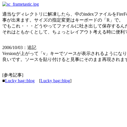
適当なディレクトリに解凍したら、中のindexファイルをF
事が出来ます。サイズの指定変更はキーボードの「R」で。
でもこれ・・・どうやってファイルに吐き出して保存するん
それはともかくとして、ちょっとレイアウト考える時に便利
2006/10/03：追記
Versionが上がって「v」キーでソースが表示されるように
良いです。ソースを貼り付けると見事にそのまま再現されま
[参考記事]
■
Lucky bag::blog
[
Lucky bag::blog
]