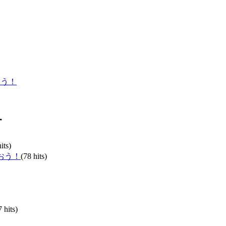
おう！
す
its)
おう！
(78 hits)
7 hits)