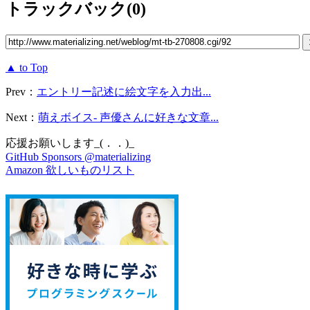
トラックバック(0)
▲ to Top
Prev：
エントリー記述に絵文字を入力出...
Next：
萌えボイス- 声優さんに好きな文章...
応援お願いします_(．．)_
GitHub Sponsors @materializing
Amazon 欲しいものリスト