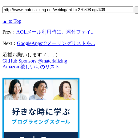
▲ to Top
Prev：
AOLメール利用時に、添付ファイ...
Next：
GoogleAppsでメーリングリストを...
応援お願いします_(．．)_
GitHub Sponsors @materializing
Amazon 欲しいものリスト