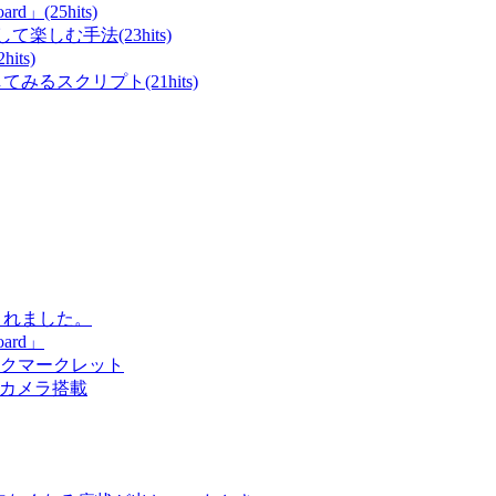
rd」(25hits)
て楽しむ手法(23hits)
ts)
てみるスクリプト(21hits)
化されました。
oard」
ックマークレット
ルカメラ搭載