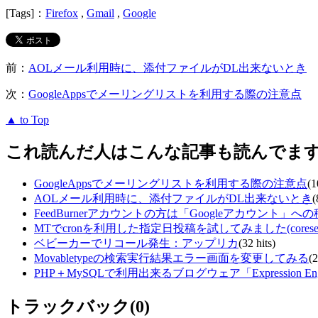
[Tags]：
Firefox
,
Gmail
,
Google
前：
AOLメール利用時に、添付ファイルがDL出来ないとき
次：
GoogleAppsでメーリングリストを利用する際の注意点
▲ to Top
これ読んだ人はこんな記事も読んでま
GoogleAppsでメーリングリストを利用する際の注意点
(1
AOLメール利用時に、添付ファイルがDL出来ないとき
(
FeedBurnerアカウントの方は「Googleアカウント
MTでcronを利用した指定日投稿を試してみました(coreserv
ベビーカーでリコール発生：アップリカ
(32 hits)
Movabletypeの検索実行結果エラー画面を変更してみる
(2
PHP＋MySQLで利用出来るブログウェア「Expression Eng
トラックバック(0)