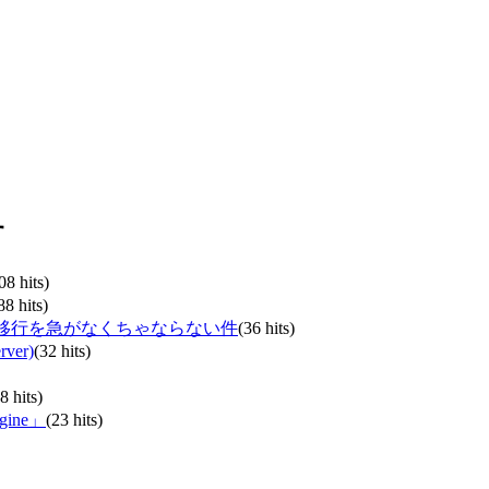
す
08 hits)
88 hits)
」への移行を急がなくちゃならない件
(36 hits)
er)
(32 hits)
8 hits)
ine」
(23 hits)