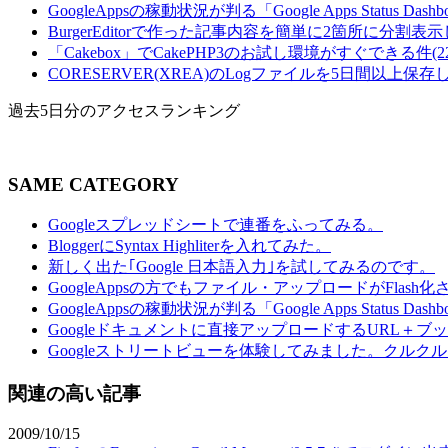
GoogleAppsの稼動状況が判る「Google Apps Status Dashboa
BurgerEditorで作った記事内容を簡単に2箇所に分割表示し
「Cakebox」でCakePHP3のお試し環境がすぐできる件(22hi
CORESERVER(XREA)のLogファイルを5日間以上保存し
過去5日分のアクセスランキング
SAME CATEGORY
Googleスプレッドシートで連番をふってみる。
BloggerにSyntax Highliterを入れてみた。
新しく出た｢Google 日本語入力｣を試してみるのです。
GoogleAppsの方でもファイル・アップロードがFlash
GoogleAppsの稼動状況が判る「Google Apps Status Dashb
Googleドキュメントに直接アップロードするURL＋ブ
Googleストリートビューを体験してみました。クルク
関連の高い記事
2009/10/15