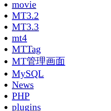
movie
MT3.2
MT3.3
mt4
MTTag
MT管理画面
MySQL
News
PHP
plugins