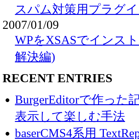
スパム対策用プラグイン-Aki
2007/01/09
WPをXSASでインス
解決編)
RECENT ENTRIES
BurgerEditorで
表示して楽しむ手法
baserCMS4系用 TextRe