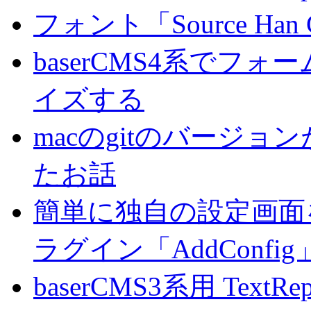
フォント「Source Han
baserCMS4系でフ
イズする
macのgitのバージ
たお話
簡単に独自の設定画面を
ラグイン「AddConf
baserCMS3系用 TextRe