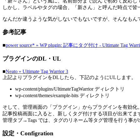
「新～さん」という風に、名前部分まで読んで初めて反応し
しかし、ラベルやタグの場合、「新さん」と呼んだ時点で皆
なんだか違うような気がしないでもないですが、そんなもん
参考記事
■
power source* » WP plugin: 記事にタグ付け - Ultimate Tag War
プラグインのDL・UL
■
Neato » Ultimate Tag Warrior 3
上記よりプラグインをDLしたら、下記のようにULします。
wp-content/plugins/UltimateTagWarrior ディレクトリ
wp-content/themes/example-bits ディレクトリ
そして、管理画面の「プラグイン」からプラグインを有効化
記事投稿画面に入ると、新しくタグ付けする項目が出来てま
管理タブ→Tags では、タグのリネーム等タグ管理を行う事
設定・Configration