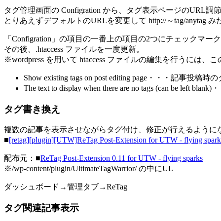
タグ管理画面の Configration から、タグ表示ページのURL
とりあえずデフォルトのURLを変更して http://～tag/any
「Configration」の項目の一番上の項目の2つにチェックマ
その後、.htaccess ファイルを一度更新。
※wordpress を用いて htaccess ファイルの編集を行
Show existing tags on post editing page・・・記事
The text to display when there are no tags (can be 
タグ書き換え
複数の記事を表示させながらタグ付け、修正が行えるように
■
[retag][plugin][UTW]ReTag Post-Extension for UTW - flyin
配布元：■
ReTag Post-Extension 0.11 for UTW - flying sparks
※/wp-content/plugin/UltimateTagWarrior/ の中にUL
ダッシュボード→管理タブ→ReTag
タグ関連記事表示