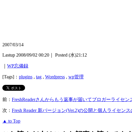
2007/03/14
Lastup 2008/09/02 00:20｜ Posted (水)21:12
｜
WP忘備録
[Tags]：
plugins
,
tag
,
Wordpress
,
wp管理
前：
FreshReaderさんからもう返事が届いてブロガーライセン
次：
Fresh Reader 新バージョン(Ver.2)の公開と個人ライセ
▲ to Top