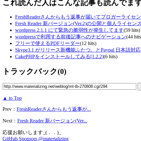
これ読んだ人はこんな記事も読んでま
FreshReaderさんからもう返事が届いてブロガーライセ
Fresh Reader 新バージョン(Ver.2)の公開と個人ライセ
wordpress 2.1.1 にて緊急の脆弱性が発生してます
(59 hits)
wordpressで利用する前後記事へのナビゲーション
(44 hits
フリーで使えるPDFリーダー
(12 hits)
Skype3.1 がリリース新機能ふたつ。とPaypal 日本語対応
CakePHPをインストールしてみる[1.2.2]
(6 hits)
トラックバック(0)
▲ to Top
Prev：
FreshReaderさんからもう返事が...
Next：
Fresh Reader 新バージョン(Ver...
応援お願いします_(．．)_
GitHub Sponsors @materializing