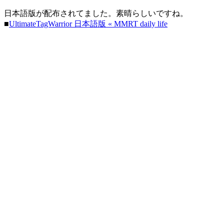
日本語版が配布されてました。素晴らしいですね。
■
UltimateTagWarrior 日本語版 « MMRT daily life