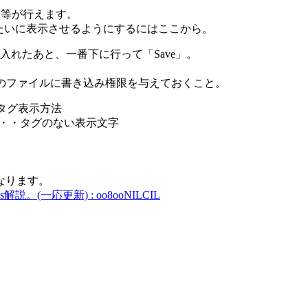
調節等が行えます。
tag みたいに表示させるようにするにはここから。
ーク入れたあと、一番下に行って「Save」。
うには、このファイルに書き込み権限を与えておくこと。
投稿時のタグ表示方法
left blank)・・・タグのない表示文字
なります。
g sparks解説。(一応更新) : oo8ooNILCIL