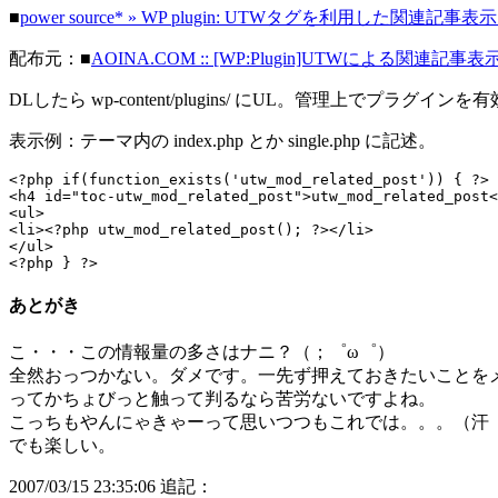
■
power source* » WP plugin: UTWタグを利用した関連記事表示 - U
配布元：■
AOINA.COM :: [WP:Plugin]UTWによる関連記事表示
DLしたら wp-content/plugins/ にUL。管理上でプラグインを
表示例：テーマ内の index.php とか single.php に記述。
<?php if(function_exists('utw_mod_related_post')) { ?>

<h4 id="toc-utw_mod_related_post">utw_mod_related_post<
<ul>

<li><?php utw_mod_related_post(); ?></li>

</ul>

<?php } ?>
あとがき
こ・・・この情報量の多さはナニ？（；゜ω゜）
全然おっつかない。ダメです。一先ず押えておきたいことをメモ
ってかちょびっと触って判るなら苦労ないですよね。
こっちもやんにゃきゃーって思いつつもこれでは。。。（汗
でも楽しい。
2007/03/15 23:35:06 追記：