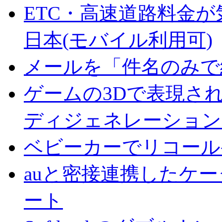
ETC・高速道路料金が
日本(モバイル利用可)
メールを「件名のみで
ゲームの3Dで表現さ
ディジェネレーション
ベビーカーでリコール
auと密接連携したケ
ート