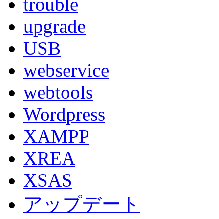
trouble
upgrade
USB
webservice
webtools
Wordpress
XAMPP
XREA
XSAS
アップデート