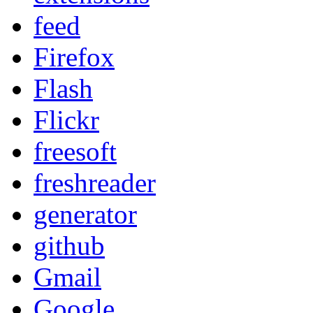
feed
Firefox
Flash
Flickr
freesoft
freshreader
generator
github
Gmail
Google