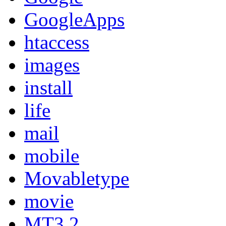
GoogleApps
htaccess
images
install
life
mail
mobile
Movabletype
movie
MT3.2