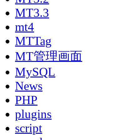
MT3.3
mt4
MTTag
MT管理画面
MySQL
News
PHP
plugins
script