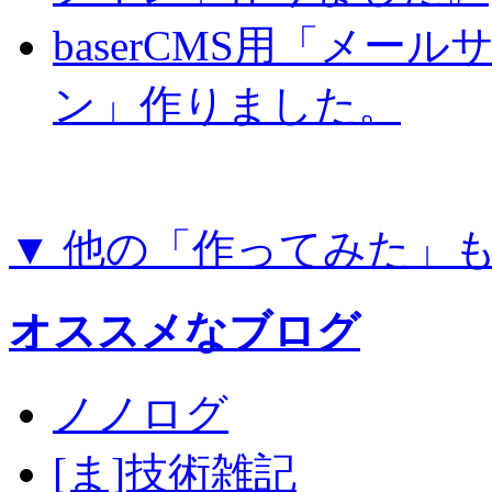
baserCMS用「メー
ン」作りました。
▼ 他の「作ってみた」
オススメなブログ
ノノログ
[ま]技術雑記