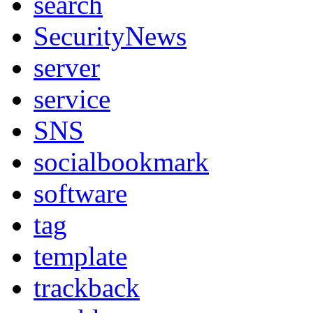
search
SecurityNews
server
service
SNS
socialbookmark
software
tag
template
trackback