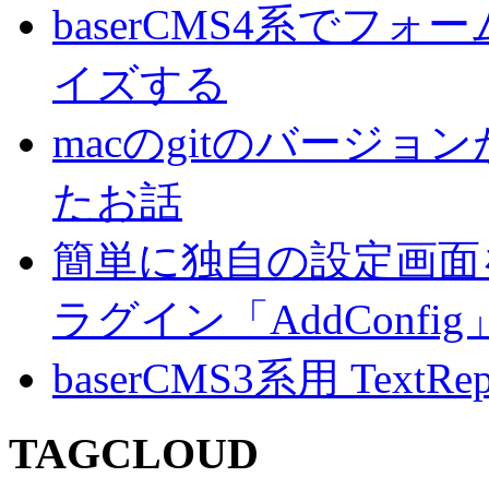
baserCMS4系でフ
イズする
macのgitのバージ
たお話
簡単に独自の設定画面を
ラグイン「AddConf
baserCMS3系用 TextRe
TAGCLOUD