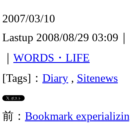
2007/03/10
Lastup 2008/08/29 03:09｜
｜
WORDS・LIFE
[Tags]：
Diary
,
Sitenews
前：
Bookmark experia