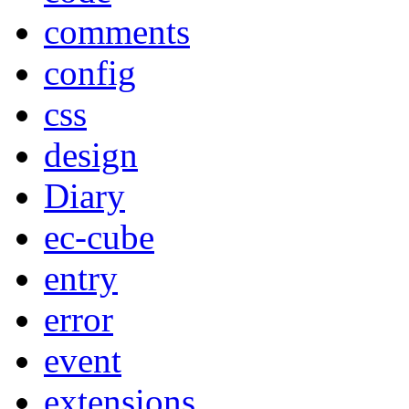
comments
config
css
design
Diary
ec-cube
entry
error
event
extensions