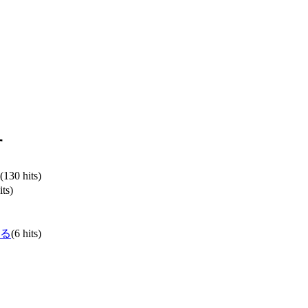
す
(130 hits)
its)
る
(6 hits)