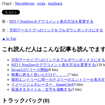
[Tags]：
Movabletype
,
script
,
trackback
前：
MTIｆNonZeroタグでコメント表示方法を変更する
次：
月別アーカイブへのリンクをプルダウンボックスにする
▲ to Top
これ読んだ人はこんな記事も読んでま
月別アーカイブへのリンクをプルダウンボックスにする
MTIｆNonZeroタグでコメント表示方法を変更する
(129 h
Skype3.0リリース開始
(8 hits)
無事に終ると良いんだけど。。。
(7 hits)
個別エントリーに同一カテゴリーのエントリーを表示す
イメージジェネレーター ImageChef
(5 hits)
長過ぎるタイトル・文字を省略する
(5 hits)
トラックバック(0)