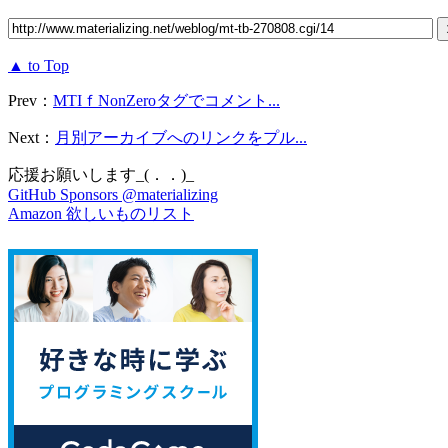
▲ to Top
Prev：
MTIｆNonZeroタグでコメント...
Next：
月別アーカイブへのリンクをプル...
応援お願いします_(．．)_
GitHub Sponsors @materializing
Amazon 欲しいものリスト