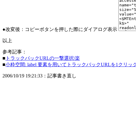
●改変後：コピーボタンを押した際にダイアログ表示
以上
参考記事：
■
トラックバックURLの一撃選択/楽
■
小粋空間: label 要素を用いてトラックバックURLを1クリ
2006/10/19 19:21:33：記事書き直し