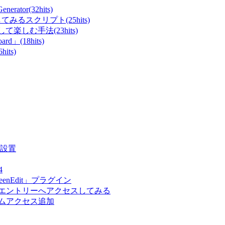
ator(32hits)
てみるスクリプト(25hits)
て楽しむ手法(23hits)
rd」(18hits)
ts)
析設置
4
enEdit」プラグイン
、エントリーへアクセスしてみる
ダムアクセス追加