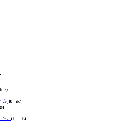
す
hits)
する
(30 hits)
ts)
した。
(11 hits)