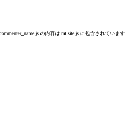
r_name.js の内容は mt-site.js に包含されています