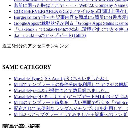
名前に困った時はここで・・・-Web 2.0 Company Name Gener
CORESERVER(XREA)のLogファイルを5日間以上保存し
BurgerEditorで作った記事内容を簡単に2箇所に分割表示し
GoogleAppsの稼動状況が判る「Google Apps Status Dashboa
「Cakebox」でCakePHP3のお試し環境がすぐできる件(16hi
3.2 → 3.32 へのアップデート(16hits)
過去5日分のアクセスランキング
SAME CATEGORY
Movable Type 5[Six Apart]が出ちゃいましたね！
MT4でテンプレートの条件分岐を利用してアクセス解
Movabletype4.25が提供されて数日経ちました。
Movabletype(セキュリティ)アップデートMT4.23⇒MT4.2
MT4のテンプレート編集を、広い画面で行える「FullScre
配布されてる便利なランダムジャンプCGIを利用して
MT4.2へアップグレードしてみました＋記事へのラン
関連の高い記事