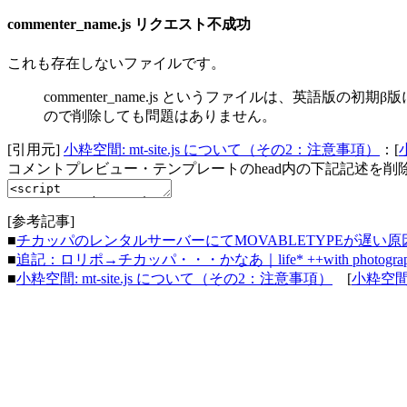
commenter_name.js リクエスト不成功
これも存在しないファイルです。
commenter_name.js というファイルは、英語版の初期β
ので削除しても問題はありません。
[引用元]
小粋空間: mt-site.js について（その2：注意事項）
：[
コメントプレビュー・テンプレートのhead内の下記記述を削
[参考記事]
■
チカッパのレンタルサーバーにてMOVABLETYPEが遅い原因
■
追記：ロリポ→チカッパ・・・かなあ｜life* ++with photograp
■
小粋空間: mt-site.js について（その2：注意事項）
[
小粋空