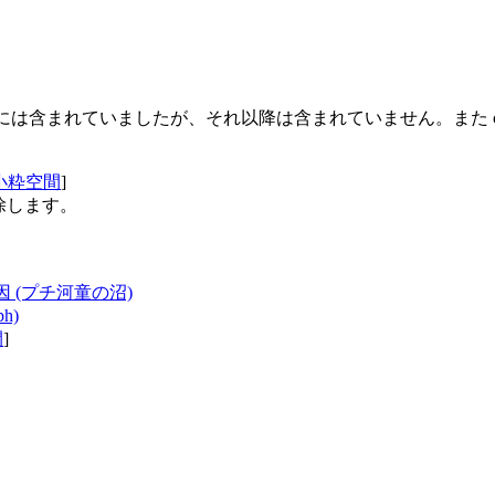
版には含まれていましたが、それ以降は含まれていません。また commente
小粋空間
]
除します。
 (プチ河童の沼)
h)
間
]