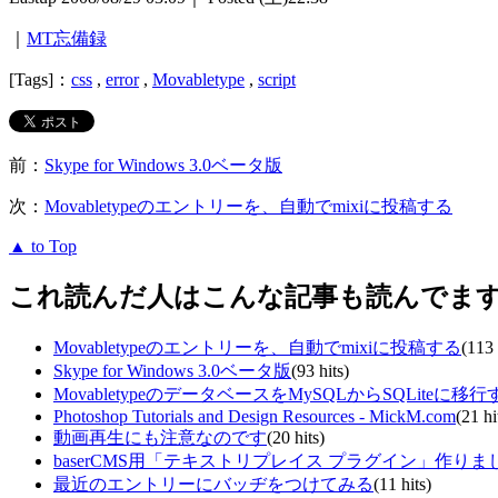
｜
MT忘備録
[Tags]：
css
,
error
,
Movabletype
,
script
前：
Skype for Windows 3.0ベータ版
次：
Movabletypeのエントリーを、自動でmixiに投稿する
▲ to Top
これ読んだ人はこんな記事も読んでま
Movabletypeのエントリーを、自動でmixiに投稿する
(113 
Skype for Windows 3.0ベータ版
(93 hits)
MovabletypeのデータベースをMySQLからSQLiteに移行
Photoshop Tutorials and Design Resources - MickM.com
(21 hi
動画再生にも注意なのです
(20 hits)
baserCMS用「テキストリプレイス プラグイン」作りま
最近のエントリーにバッヂをつけてみる
(11 hits)