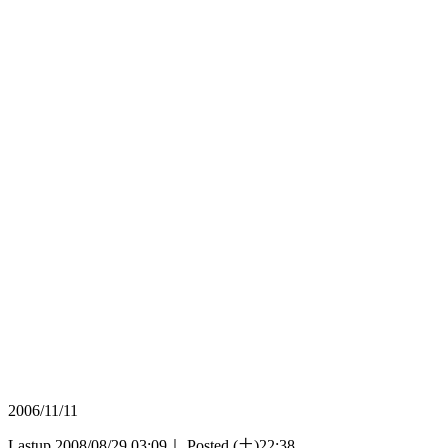
2006/11/11
Lastup 2008/08/29 03:09｜ Posted (土)22:38