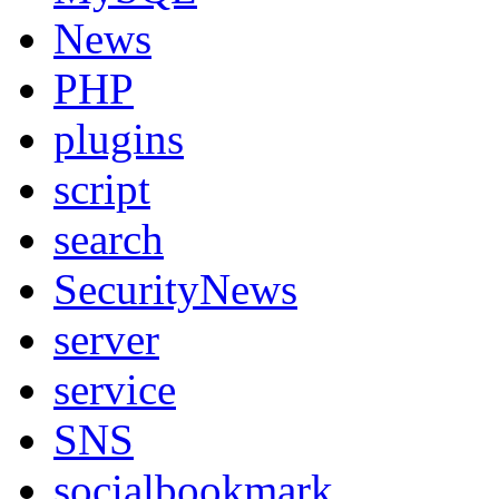
News
PHP
plugins
script
search
SecurityNews
server
service
SNS
socialbookmark