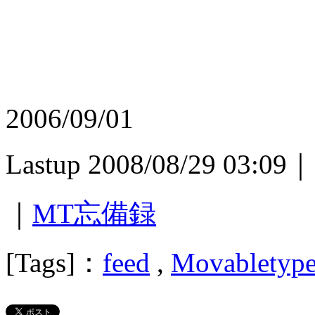
2006/09/01
Lastup 2008/08/29 03:09｜
｜
MT忘備録
[Tags]：
feed
,
Movabletyp