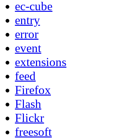
ec-cube
entry
error
event
extensions
feed
Firefox
Flash
Flickr
freesoft