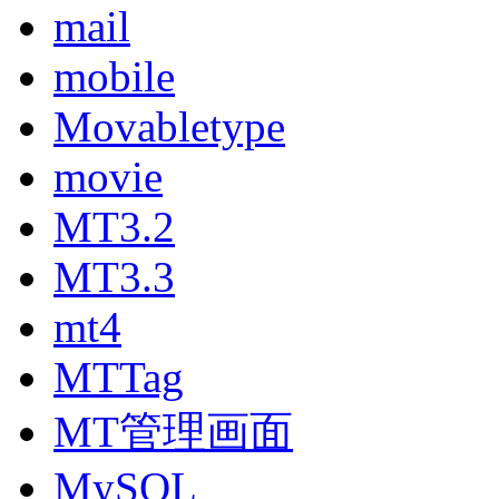
mail
mobile
Movabletype
movie
MT3.2
MT3.3
mt4
MTTag
MT管理画面
MySQL