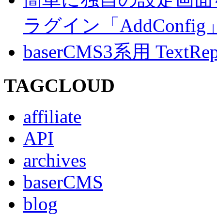
ラグイン「AddConf
baserCMS3系用 TextRe
TAGCLOUD
affiliate
API
archives
baserCMS
blog