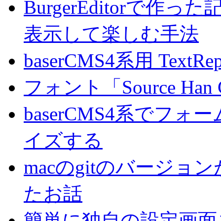
BurgerEditorで
表示して楽しむ手法
baserCMS4系用 TextRe
フォント「Source Han
baserCMS4系でフ
イズする
macのgitのバージ
たお話
簡単に独自の設定画面を