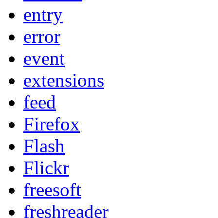
entry
error
event
extensions
feed
Firefox
Flash
Flickr
freesoft
freshreader