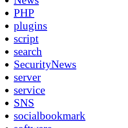
PHP
plugins
script
search
SecurityNews
server
service
SNS
socialbookmark