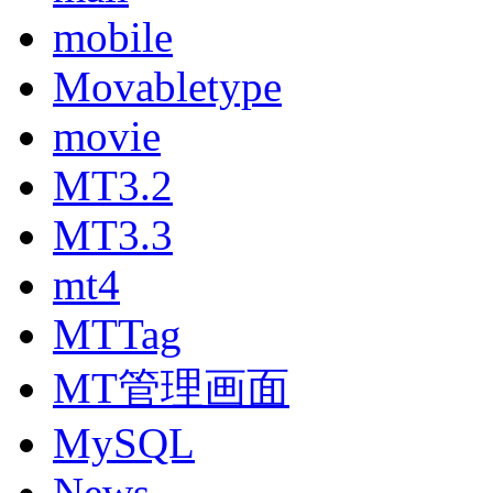
mobile
Movabletype
movie
MT3.2
MT3.3
mt4
MTTag
MT管理画面
MySQL
News