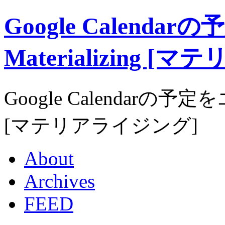
Google Calend
Materializing 
Google Calendarの予定
[マテリアライジング]
About
Archives
FEED