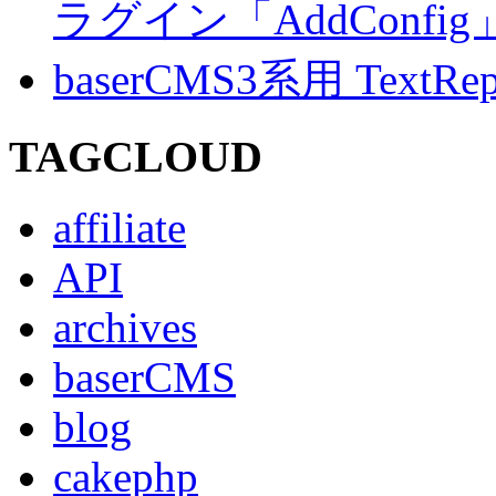
ラグイン「AddConf
baserCMS3系用 TextRe
TAGCLOUD
affiliate
API
archives
baserCMS
blog
cakephp