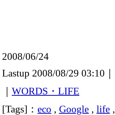
2008/06/24
Lastup 2008/08/29 03:10｜
｜
WORDS・LIFE
[Tags]：
eco
,
Google
,
life