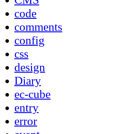
code
comments
config
css
design
Diary
ec-cube
entry
error