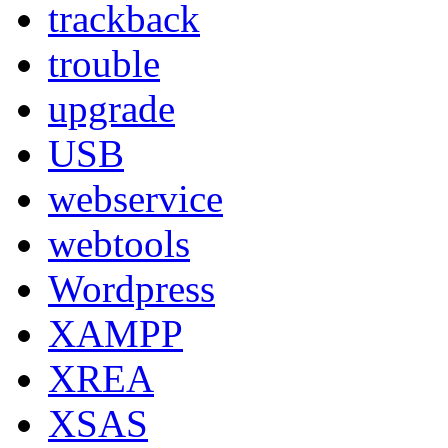
trackback
trouble
upgrade
USB
webservice
webtools
Wordpress
XAMPP
XREA
XSAS