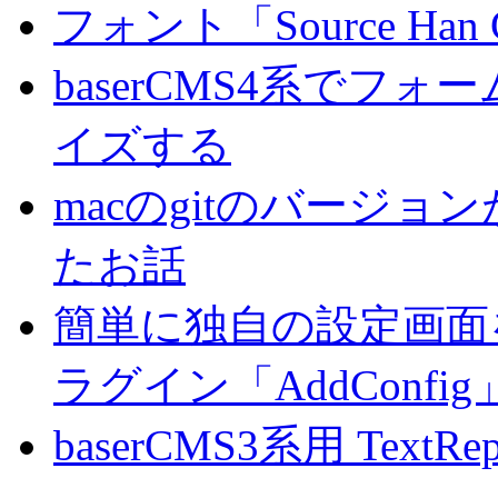
フォント「Source Han
baserCMS4系でフ
イズする
macのgitのバージ
たお話
簡単に独自の設定画面を
ラグイン「AddConf
baserCMS3系用 TextRe