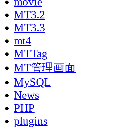
movie
MT3.2
MT3.3
mt4
MTTag
MT管理画面
MySQL
News
PHP
plugins