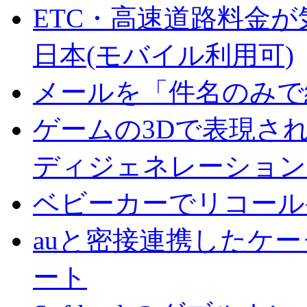
ETC・高速道路料金が
日本(モバイル利用可)
メールを「件名のみで
ゲームの3Dで表現さ
ディジェネレーション
ベビーカーでリコール
auと密接連携したケ
ート