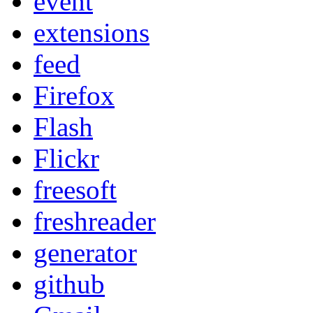
event
extensions
feed
Firefox
Flash
Flickr
freesoft
freshreader
generator
github