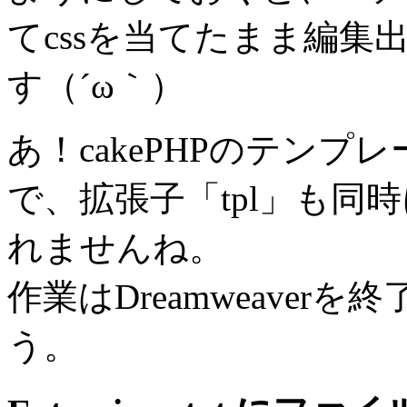
てcssを当てたまま編
す（´ω｀）
あ！cakePHPのテン
で、拡張子「tpl」も同
れませんね。
作業はDreamweave
う。