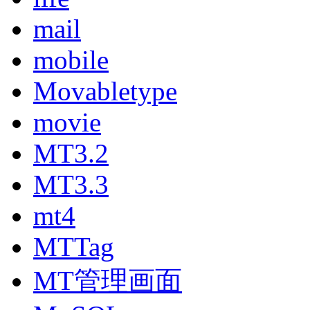
mail
mobile
Movabletype
movie
MT3.2
MT3.3
mt4
MTTag
MT管理画面