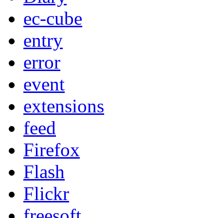
ec-cube
entry
error
event
extensions
feed
Firefox
Flash
Flickr
freesoft