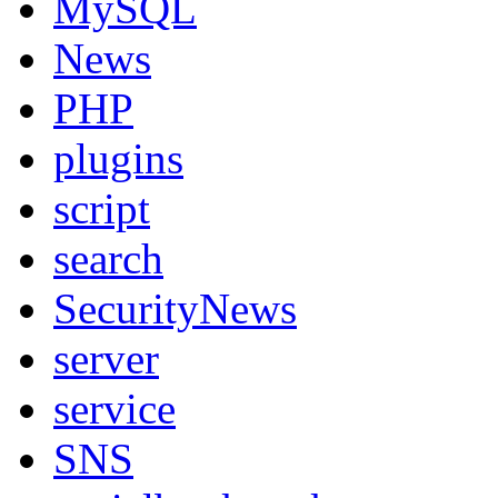
MySQL
News
PHP
plugins
script
search
SecurityNews
server
service
SNS