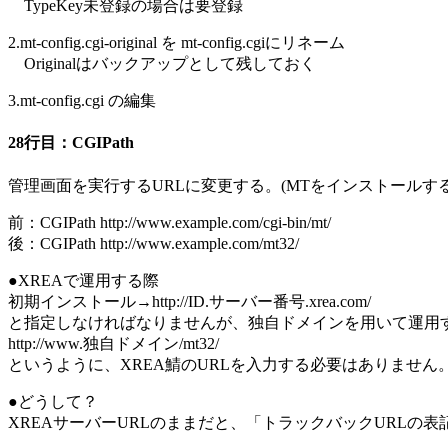
TypeKey未登録の場合は要登録
2.mt-config.cgi-original を mt-config.cgiにリネーム
Originalはバックアップとして残しておく
3.mt-config.cgi の編集
28行目：CGIPath
管理画面を実行するURLに変更する。(MTをインストールす
前：CGIPath http://www.example.com/cgi-bin/mt/
後：CGIPath http://www.example.com/mt32/
●XREAで運用する際
初期インストール→http://ID.サーバー番号.xrea.com/
と指定しなければなりませんが、独自ドメインを用いて運用
http://www.独自ドメイン/mt32/
というように、XREA鯖のURLを入力する必要はありません
●どうして？
XREAサーバーURLのままだと、「トラックバックURLの表