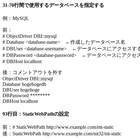
31-70行間で使用するデータベースを指定する
例：MySQL
前：
# ObjectDriver DBI::mysql
# Database <database-name> ←作成したデータベース名
# DBUser <database-username> ←データベースにアク
# DBPassword <database-password> ←データベース
# DBHost localhost
後：コメントアウトを外す
ObjectDriver DBI::mysql
Database hogehogedb
DBUser hogehoge
DBPassword ********
DBHost localhost
93行目：StaticWebPathの設定
前：# StaticWebPath http://www.example.com/mt-static
後：StaticWebPath http://www.example.com/mt32/mt-static