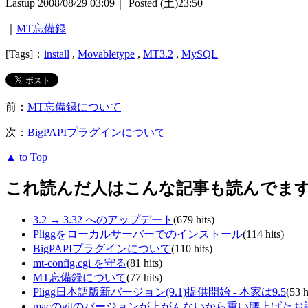
Lastup 2008/08/29 03:09｜ Posted (土)23:50
｜
MT忘備録
[Tags]：
install
,
Movabletype
,
MT3.2
,
MySQL
前：
MT忘備録について
次：
BigPAPIプラグインについて
▲ to Top
これ読んだ人はこんな記事も読んでま
3.2 → 3.32 へのアップデート
(679 hits)
Pliggをローカルサーバーでのインストール
(114 hits)
BigPAPIプラグインについて
(110 hits)
mt-config.cgi を守る
(81 hits)
MT忘備録について
(77 hits)
Pligg日本語版新バージョン(9.1)提供開始 - 本家は9.5
(53 h
macのgitのバージョンが上がんないから重い腰上げたお