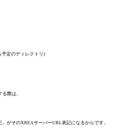
る予定のディレクトリ)
する際は、
。
記」がそのXREAサーバーURL表記になるからです。