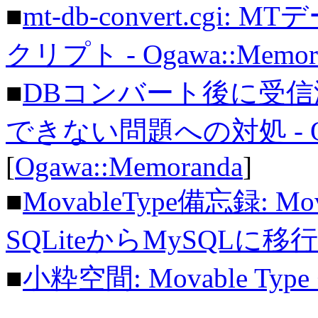
■
mt-db-convert.cg
クリプト - Ogawa::Memor
■
DBコンバート後に受
できない問題への対処 - Ogaw
[
Ogawa::Memoranda
]
■
MovableType備忘録: Mov
SQLiteからMySQLに移
■
小粋空間: Movable Type +