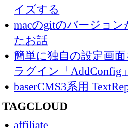
イズする
macのgitのバージ
たお話
簡単に独自の設定画面を
ラグイン「AddConf
baserCMS3系用 TextRe
TAGCLOUD
affiliate