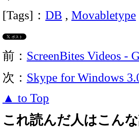
[Tags]：
DB
,
Movabletype
前：
ScreenBites Videos - 
次：
Skype for Windows
▲ to Top
これ読んだ人はこんな