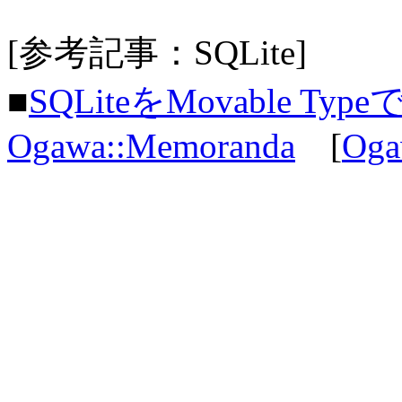
[参考記事：SQLite]
■
SQLiteをMovable Ty
Ogawa::Memoranda
[
Oga