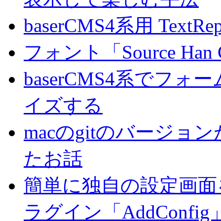
baserCMS4系用 TextRe
フォント「Source Han
baserCMS4系でフ
イズする
macのgitのバージ
たお話
簡単に独自の設定画面を
ラグイン「AddConf