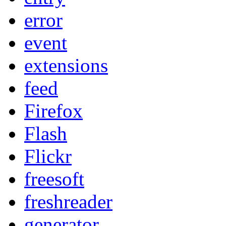
error
event
extensions
feed
Firefox
Flash
Flickr
freesoft
freshreader
generator