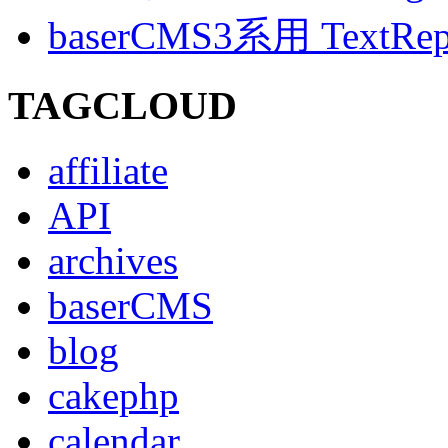
baserCMS3系用 TextRe
TAGCLOUD
affiliate
API
archives
baserCMS
blog
cakephp
calendar