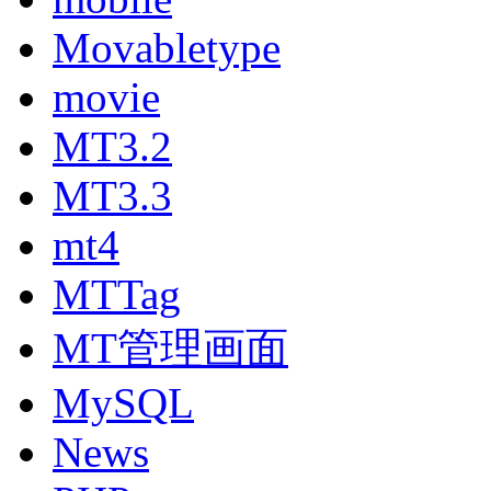
Movabletype
movie
MT3.2
MT3.3
mt4
MTTag
MT管理画面
MySQL
News