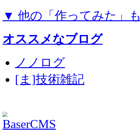
▼ 他の「作ってみた」
オススメなブログ
ノノログ
[ま]技術雑記