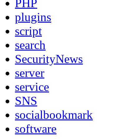
PHP
plugins
script
search
SecurityNews
server
service
SNS
socialbookmark
software