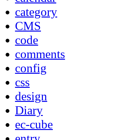
category
CMS
code
comments
config
css
design
Diary
ec-cube
entry