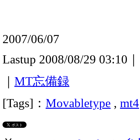
2007/06/07
Lastup 2008/08/29 03:10｜
｜
MT忘備録
[Tags]：
Movabletype
,
mt4