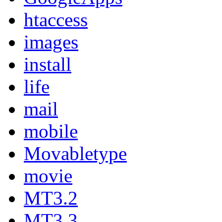
htaccess
images
install
life
mail
mobile
Movabletype
movie
MT3.2
MT3.3