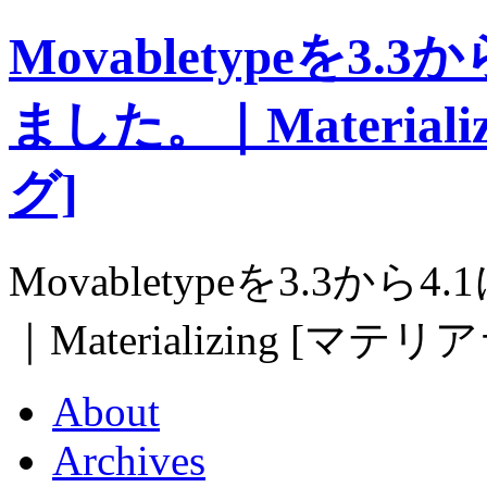
Movabletypeを3
ました。｜Material
グ]
Movabletypeを3.3
｜Materializing [マ
About
Archives