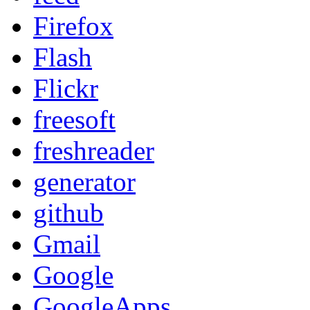
Firefox
Flash
Flickr
freesoft
freshreader
generator
github
Gmail
Google
GoogleApps