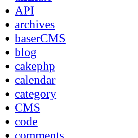
API
archives
baserCMS
blog
cakephp
calendar
category
CMS
code
comments