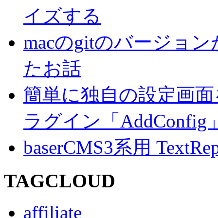
イズする
macのgitのバージ
たお話
簡単に独自の設定画面を
ラグイン「AddConf
baserCMS3系用 TextRe
TAGCLOUD
affiliate