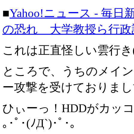
■
Yahoo!ニュース - 
の恐れ 大学教授ら行政
これは正直怪しい雲行き(´
ところで、うちのメイン
ー攻撃を受けておりまし
ひぃーっ！HDDがカッ
｡･ﾟ･(ﾉД`)･ﾟ･。