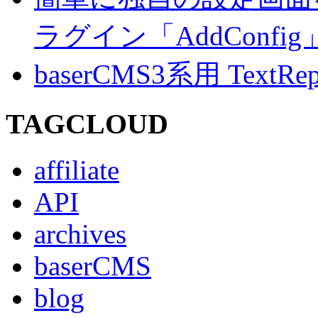
ラグイン「AddConf
baserCMS3系用 TextRe
TAGCLOUD
affiliate
API
archives
baserCMS
blog