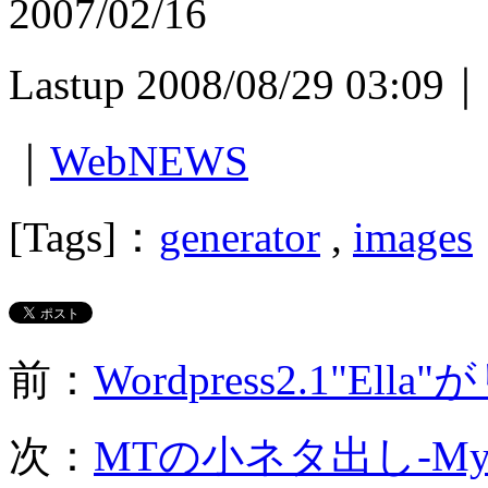
2007/02/16
Lastup 2008/08/29 03:09｜
｜
WebNEWS
[Tags]：
generator
,
images
前：
Wordpress2.1"E
次：
MTの小ネタ出し-MyS