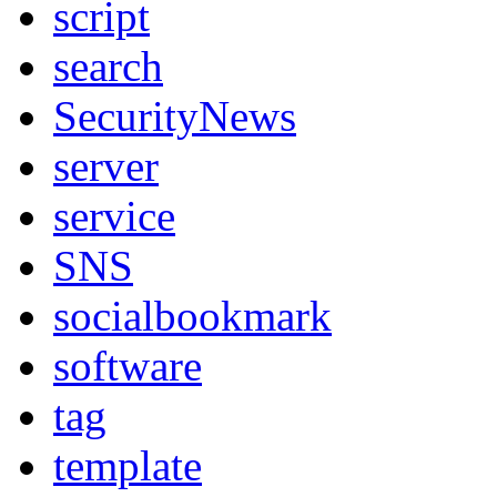
script
search
SecurityNews
server
service
SNS
socialbookmark
software
tag
template