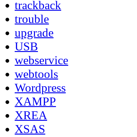
trackback
trouble
upgrade
USB
webservice
webtools
Wordpress
XAMPP
XREA
XSAS