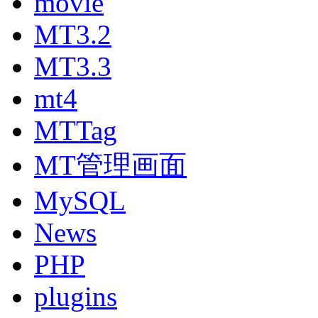
movie
MT3.2
MT3.3
mt4
MTTag
MT管理画面
MySQL
News
PHP
plugins