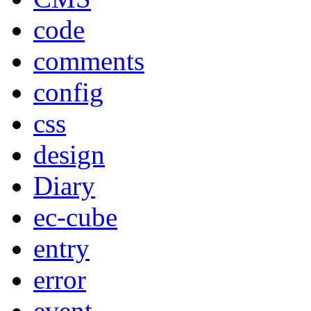
code
comments
config
css
design
Diary
ec-cube
entry
error
event