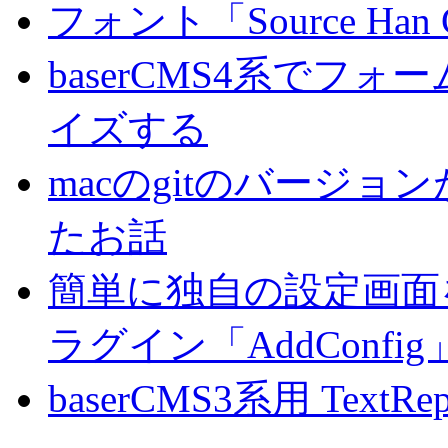
フォント「Source Han
baserCMS4系でフ
イズする
macのgitのバージ
たお話
簡単に独自の設定画面を
ラグイン「AddConf
baserCMS3系用 TextRe