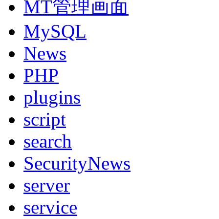
MT管理画面
MySQL
News
PHP
plugins
script
search
SecurityNews
server
service