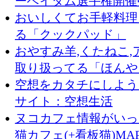
ーベイタム選手権開催
おいしくてお手軽料理
る「クックパッド」
おやすみ羊,くたねこ
取り扱ってる「ほんや
空想をカタチにしよう
サイト：空想生活
ヌコカフェ情報がいっ
猫カフェ(+看板猫)MA