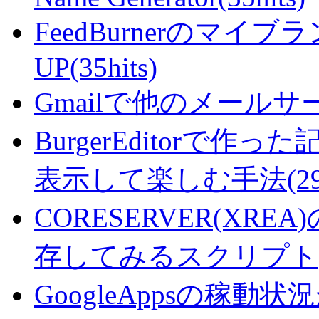
FeedBurnerのマ
UP(35hits)
Gmailで他のメールサー
BurgerEditorで
表示して楽しむ手法(29hi
CORESERVER(XR
存してみるスクリプト(27
GoogleAppsの稼動状況が判