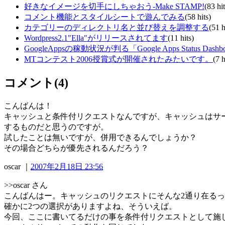
好きなイメージを切手にしちゃおう-Make STAMP!
(83 hit
コメント機能とスタイルシートで遊んでみる
(58 hits)
カテゴリーのディレクトリ名と並び替えを調整する
(51 h
Wordpress2.1"Ella"がリリースされてます
(11 hits)
GoogleAppsの稼動状況が判る「Google Apps Status Dashb
MTコンテスト2006授賞式が開催されたみたいです。
(7 h
コメント(4)
こんばんは！
キャッシュと条件付リクエストなんですが、キャッシュはサ
するものだと思うのですが。
試したことは無いですが、併用できるんでしょうか？
その場合どちらが優先されるんだろう？
oscar
｜
2007年2月18日 23:56
>>oscar さん
こんばんはー。キャッシュのリクエストにそんな2通り在るって事
確かに2つの選択がありますよね、そういえば。
今回、ここに書いてるだけの事を条件付リクエストとして施