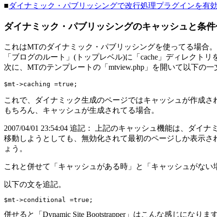
■
ダイナミック・パブリッシングで改行処理プラグインを有効
ダイナミック・パブリッシングのキャッシュと条件
これはMTのダイナミック・パブリッシングを使ってる場合。
「ブログのルート」(トップレベル)に「cache」ディレク
次に、MTのテンプレートの「mtview.php」を開いて以下
$mt->caching =true;
これで、ダイナミック生成のページではキャッシュが作成さ
もちろん、キャッシュが生成されてる場合。
2007/04/01 23:54:04 追記： 上記のキャッシュ
移動しようとしても、無効化されて最初のページしか表示され
ょう。
これと併せて「キャッシュがある時」と「キャッシュがない
以下の文を追記。
$mt->conditional =true;
併せると「Dynamic Site Bootstrapper」はこんな感じになりま