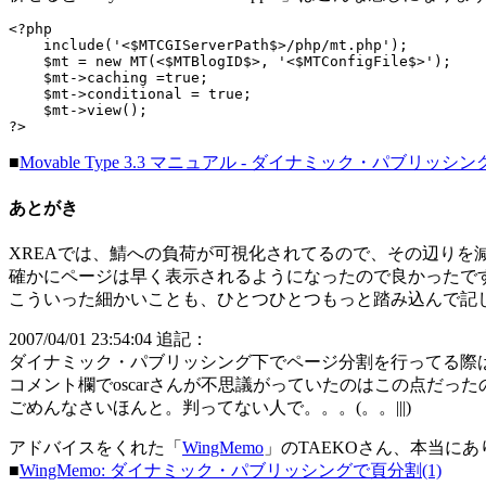
<?php

    include('<$MTCGIServerPath$>/php/mt.php');

    $mt = new MT(<$MTBlogID$>, '<$MTConfigFile$>');

    $mt->caching =true;

    $mt->conditional = true;

    $mt->view();

?>
■
Movable Type 3.3 マニュアル - ダイナミック・パブリッシン
あとがき
XREAでは、鯖への負荷が可視化されてるので、その辺りを
確かにページは早く表示されるようになったので良かったで
こういった細かいことも、ひとつひとつもっと踏み込んで記
2007/04/01 23:54:04 追記：
ダイナミック・パブリッシング下でページ分割を行ってる際
コメント欄でoscarさんが不思議がっていたのはこの点だった
ごめんなさいほんと。判ってない人で。。。(。。|||)
アドバイスをくれた「
WingMemo
」のTAEKOさん、本当に
■
WingMemo: ダイナミック・パブリッシングで頁分割(1)