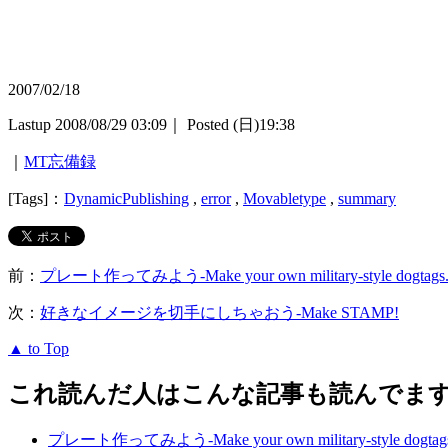
2007/02/18
Lastup 2008/08/29 03:09｜ Posted (日)19:38
｜
MT忘備録
[Tags]：
DynamicPublishing
,
error
,
Movabletype
,
summary
前：
プレート作ってみよう-Make your own military-style dogtags
次：
好きなイメージを切手にしちゃおう-Make STAMP!
▲ to Top
これ読んだ人はこんな記事も読んでま
プレート作ってみよう-Make your own military-style dogtag