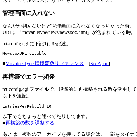
ちょこっと諸刃の剣。な小っちゃいカスタマイズ。
管理画面に入れない
なんだか判んないけど管理画面に入れなくなっちゃった時。
URLに「movabletype/news/newsbox.html」が含まれている時。
mt-config.cgi に下記1行を記述。
NewsboxURL disable
■
Movable Type 環境変数リファレンス
[
Six Apart
]
再構築でエラー頻発
mt-config.cgi ファイルで、段階的に再構築される数を変更
以下を追記。
EntriesPerRebuild 10
以下でもちょっと述べてたりしてます。
■
再構築の数を調整する
あとは、複数のアーカイブを持ってる場合は、一部をダイナ