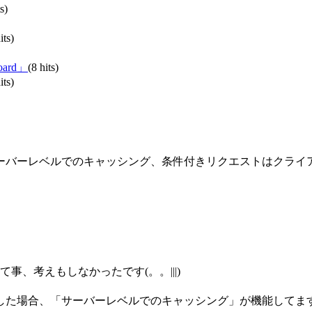
s)
its)
oard」
(8 hits)
its)
ーバーレベルでのキャッシング、条件付きリクエストはクライ
、考えもしなかったです(。。|||)
した場合、「サーバーレベルでのキャッシング」が機能してま