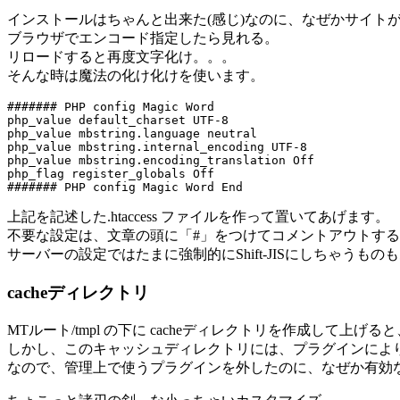
インストールはちゃんと出来た(感じ)なのに、なぜかサイト
ブラウザでエンコード指定したら見れる。
リロードすると再度文字化け。。。
そんな時は魔法の化け化けを使います。
####### PHP config Magic Word

php_value default_charset UTF-8

php_value mbstring.language neutral

php_value mbstring.internal_encoding UTF-8

php_value mbstring.encoding_translation Off

php_flag register_globals Off

####### PHP config Magic Word End
上記を記述した.htaccess ファイルを作って置いてあげます。
不要な設定は、文章の頭に「#」をつけてコメントアウトす
サーバーの設定ではたまに強制的にShift-JISにしちゃ
cacheディレクトリ
MTルート/tmpl の下に cacheディレクトリを作成して
しかし、このキャッシュディレクトリには、プラグインによ
なので、管理上で使うプラグインを外したのに、なぜか有効