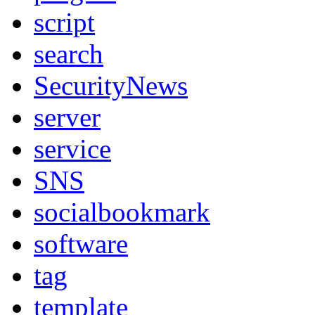
script
search
SecurityNews
server
service
SNS
socialbookmark
software
tag
template