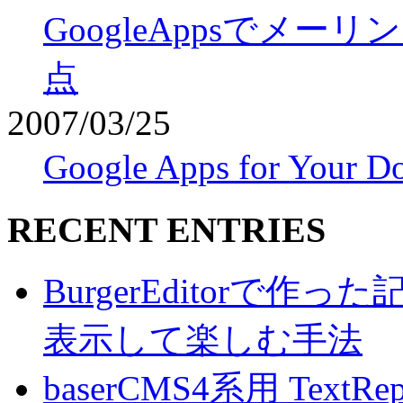
GoogleAppsでメ
点
2007/03/25
Google Apps for Yo
RECENT ENTRIES
BurgerEditorで
表示して楽しむ手法
baserCMS4系用 TextRe