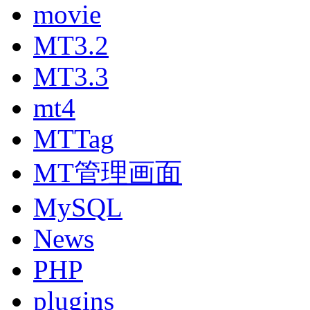
movie
MT3.2
MT3.3
mt4
MTTag
MT管理画面
MySQL
News
PHP
plugins