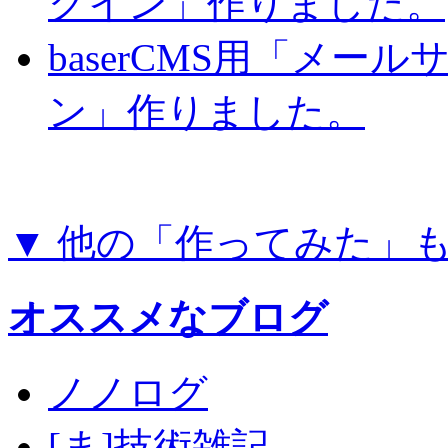
グイン」作りました。
baserCMS用「メー
ン」作りました。
▼ 他の「作ってみた」
オススメなブログ
ノノログ
[ま]技術雑記