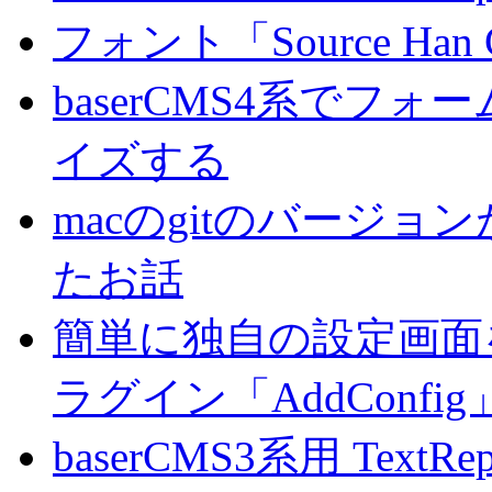
フォント「Source Han
baserCMS4系でフ
イズする
macのgitのバージ
たお話
簡単に独自の設定画面を
ラグイン「AddConf
baserCMS3系用 TextRe