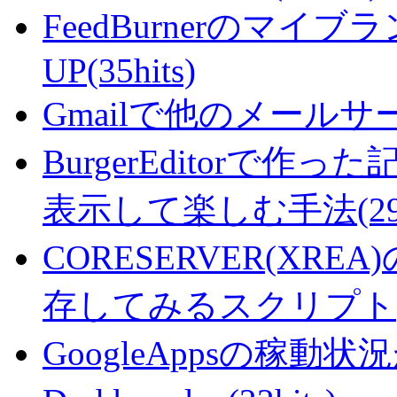
FeedBurnerのマ
UP(35hits)
Gmailで他のメールサー
BurgerEditorで
表示して楽しむ手法(29hi
CORESERVER(XR
存してみるスクリプト(27
GoogleAppsの稼動状況が判