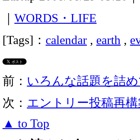
｜
WORDS・LIFE
[Tags]：
calendar
,
earth
,
e
前：
いろんな話題を詰めてるブロ
次：
エントリー投稿再構
▲ to Top