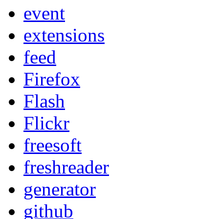
event
extensions
feed
Firefox
Flash
Flickr
freesoft
freshreader
generator
github