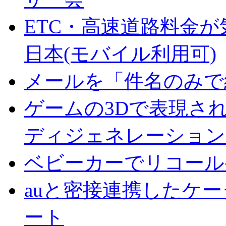
ETC・高速道路料金が
日本(モバイル利用可)
メールを「件名のみで
ゲームの3Dで表現さ
ディジェネレーション
ベビーカーでリコール
auと密接連携したケ
ート