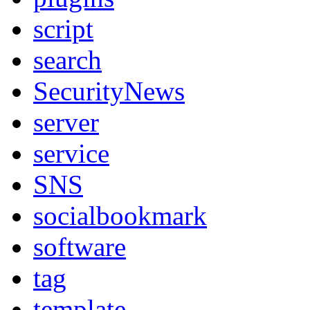
script
search
SecurityNews
server
service
SNS
socialbookmark
software
tag
template