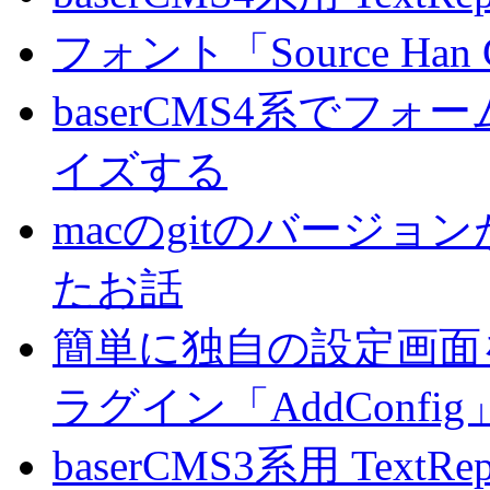
フォント「Source Han
baserCMS4系でフ
イズする
macのgitのバージ
たお話
簡単に独自の設定画面を
ラグイン「AddConf
baserCMS3系用 TextRe