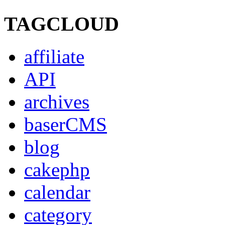
TAGCLOUD
affiliate
API
archives
baserCMS
blog
cakephp
calendar
category