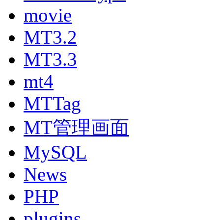
movie
MT3.2
MT3.3
mt4
MTTag
MT管理画面
MySQL
News
PHP
plugins