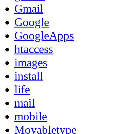
Gmail
Google
GoogleApps
htaccess
images
install
life
mail
mobile
Movabletype